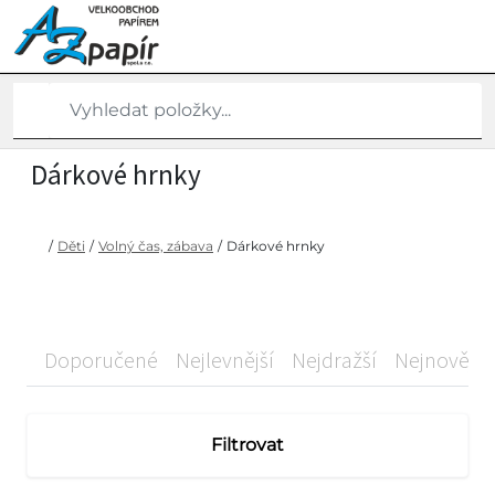
Dárkové hrnky
/
Děti
/
Volný čas, zábava
/
Dárkové hrnky
Doporučené
Nejlevnější
Nejdražší
Nejnovější
Filtrovat