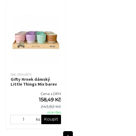
586-251042870
Gifty Hrnek dámský
Little Things Mix barev
Cena s DPH
158,49 Kč
243,82 Kč
více>5ks
Koupit
ks