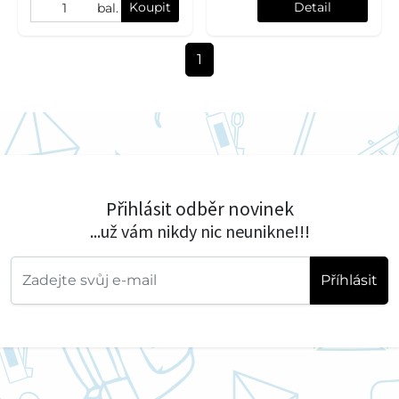
Koupit
Detail
bal.
1
Přihlásit odběr novinek
...už vám nikdy nic neunikne!!!
Příhlásit