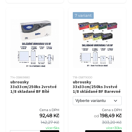
7 variant
714-05869880
718-05879000
ubrousky
ubrousky
33x33cm/250ks 2vrstvé
33x33cm/250ks 3vstvé
1/8 skladané BF Bílé
1/8 skládané BF Barevné
Cena s DPH
Cena s DPH
92,48 Kč
198,49 Kč
od
142,27 Kč
303,20 Kč
více>5ks
více>30ks