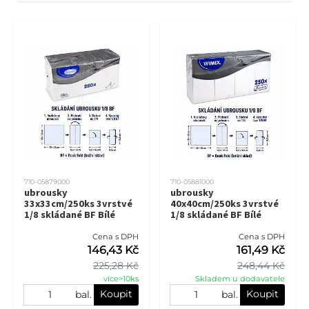
710-05879000
710-05881000
ubrousky
ubrousky
33x33cm/250ks 3vrstvé
40x40cm/250ks 3vrstvé
1/8 skládané BF Bílé
1/8 skládané BF Bílé
Cena s DPH
Cena s DPH
146,43 Kč
161,49 Kč
225,28 Kč
248,44 Kč
více>10ks
Skladem u dodavatele
Koupit
Koupit
bal.
bal.