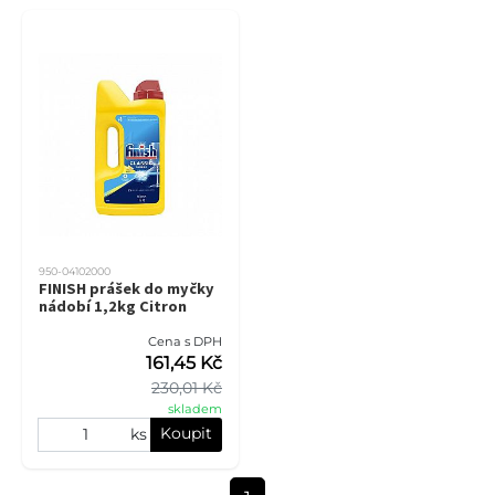
950-04102000
FINISH prášek do myčky
nádobí 1,2kg Citron
Cena s DPH
161,45 Kč
230,01 Kč
skladem
Koupit
ks