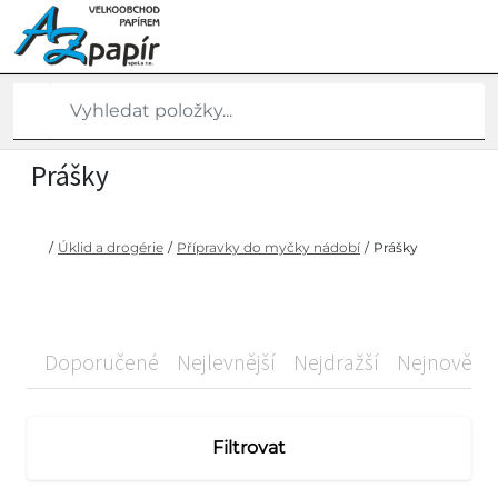
Prášky
/
Úklid a drogérie
/
Přípravky do myčky nádobí
/
Prášky
Doporučené
Nejlevnější
Nejdražší
Nejnovější
Filtrovat