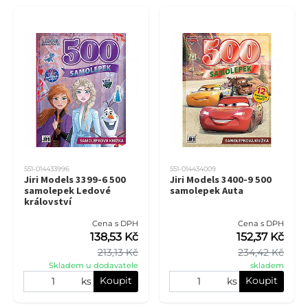
551-014433996
551-014434009
Jiri Models 3399-6 500
Jiri Models 3400-9 500
samolepek Ledové
samolepek Auta
království
Cena s DPH
Cena s DPH
138,53 Kč
152,37 Kč
213,13 Kč
234,42 Kč
Skladem u dodavatele
skladem
Koupit
Koupit
ks
ks