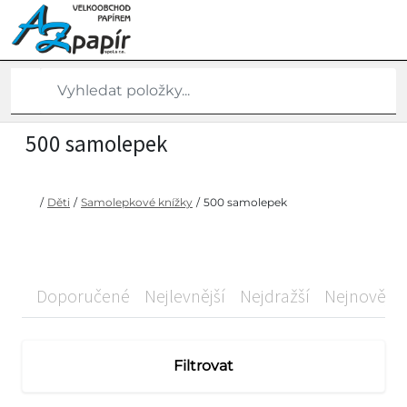
500 samolepek
/
Děti
/
Samolepkové knížky
/
500 samolepek
Doporučené
Nejlevnější
Nejdražší
Nejnovější
Filtrovat