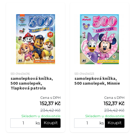
551-014434016
551-014434023
samolepková knížka,
samolepková knížka,
500 samolepek,
500 samolepek, Minnie
Tlapková patrola
Cena s DPH
Cena s DPH
152,37 Kč
152,37 Kč
234,42 Kč
234,42 Kč
Skladem u dodavatele
Skladem u dodavatele
Koupit
Koupit
ks
ks