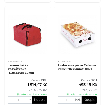
869-01991080
871-03719160
termo-taška
krabice na pizzu Calzone
rozvážková
280x170x75mm/100ks
410x550x360mm
Cena s DPH
Cena s DPH
1 914,47 Kč
493,49 Kč
2 945,35 Kč
712,65 Kč
Skladem u dodavatele
Skladem u dodavatele
Koupit
Koupit
ks
bal.