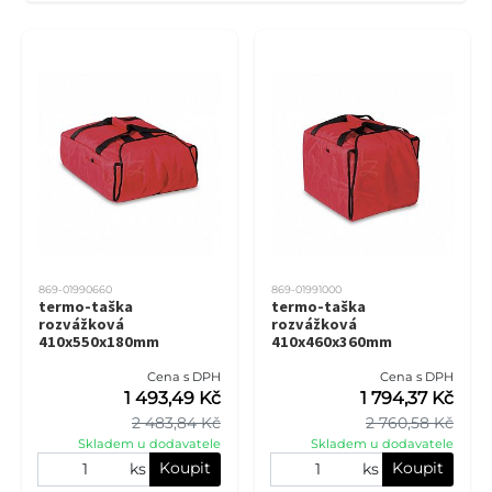
869-01990660
869-01991000
termo-taška
termo-taška
rozvážková
rozvážková
410x550x180mm
410x460x360mm
Cena s DPH
Cena s DPH
1 493,49 Kč
1 794,37 Kč
2 483,84 Kč
2 760,58 Kč
Skladem u dodavatele
Skladem u dodavatele
Koupit
Koupit
ks
ks