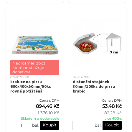
Nadrozměr, zboží, 
které prodražuje 
dopravné
871-03719600
871-03719990
krabice na pizzu
distanční stojánek
600x400x50mm/50ks
30mm/100ks do pizza
rovná potištěná
krabic
Cena s DPH
Cena s DPH
894,46 Kč
53,48 Kč
1 376,10 Kč
82,28 Kč
Skladem u dodavatele
více>100ks
Koupit
Koupit
bal.
bal.