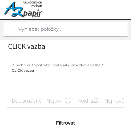
CLICK vazba
/
Technika
/
Spotřební materiál
/
Kroužková vazba
/
CLICK vazba
Doporučené
Nejlevnější
Nejdražší
Nejnovější
Filtrovat