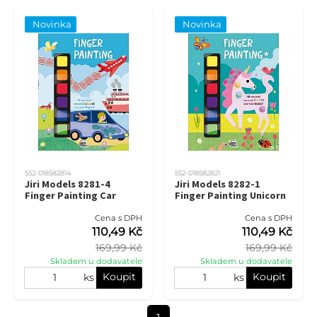
Novinka
Novinka
552-018582814
552-018582821
Jiri Models 8281-4
Jiri Models 8282-1
Finger Painting Car
Finger Painting Unicorn
Cena s DPH
Cena s DPH
110,49 Kč
110,49 Kč
169,99 Kč
169,99 Kč
Skladem u dodavatele
Skladem u dodavatele
Koupit
Koupit
ks
ks