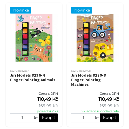
Novinka
Novinka
552-018582364
552-018582708
Jiri Models 8236-4
Jiri Models 8270-8
Finger Painting Animals
Finger Painting
Machines
Cena s DPH
Cena s DPH
110,49 Kč
110,49 Kč
169,99 Kč
169,99 Kč
poslední 2 ks
Skladem u dodavatele
Koupit
Koupit
ks
ks