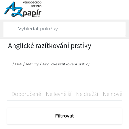
Anglické razítkování prstíky
/
Děti
/
Aktivity
/
Anglické razítkování prstíky
Doporučené
Nejlevnější
Nejdražší
Nejnovější
Filtrovat