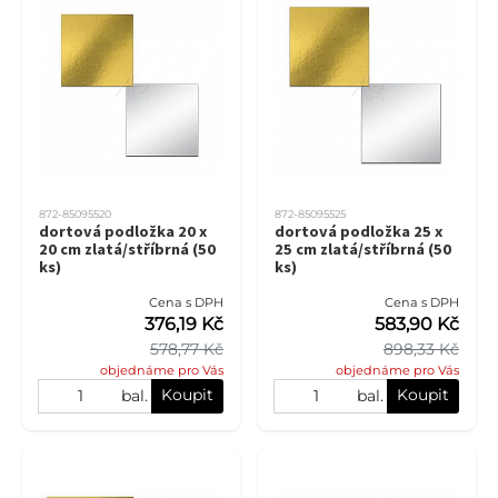
872-85095520
872-85095525
dortová podložka 20 x
dortová podložka 25 x
20 cm zlatá/stříbrná (50
25 cm zlatá/stříbrná (50
ks)
ks)
Cena s DPH
Cena s DPH
376,19 Kč
583,90 Kč
578,77 Kč
898,33 Kč
objednáme pro Vás
objednáme pro Vás
Koupit
Koupit
bal.
bal.