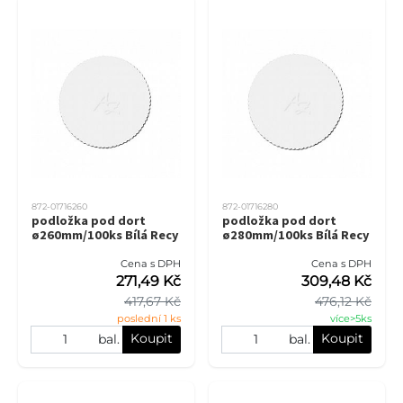
872-01716260
872-01716280
podložka pod dort
podložka pod dort
ø260mm/100ks Bílá Recy
ø280mm/100ks Bílá Recy
Cena s DPH
Cena s DPH
271,49 Kč
309,48 Kč
417,67 Kč
476,12 Kč
poslední 1 ks
více>5ks
Koupit
Koupit
bal.
bal.