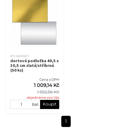
872-85095571
dortová podložka 40,5 x
30,5 cm zlatá/stříbrná
(50 ks)
Cena s DPH
1 009,14 Kč
1 552,56 Kč
objednáme pro Vás
Koupit
bal.
1