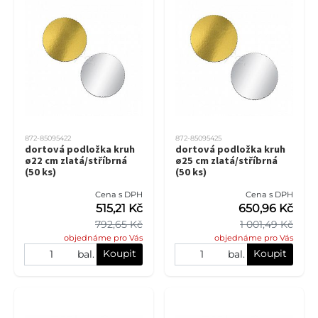
872-85095422
872-85095425
dortová podložka kruh
dortová podložka kruh
ø22 cm zlatá/stříbrná
ø25 cm zlatá/stříbrná
(50 ks)
(50 ks)
Cena s DPH
Cena s DPH
515,21 Kč
650,96 Kč
792,65 Kč
1 001,49 Kč
objednáme pro Vás
objednáme pro Vás
Koupit
Koupit
bal.
bal.