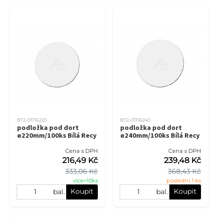
872-01716220
872-01716240
podložka pod dort
podložka pod dort
ø220mm/100ks Bílá Recy
ø240mm/100ks Bílá Recy
Cena s DPH
Cena s DPH
216,49 Kč
239,48 Kč
333,06 Kč
368,43 Kč
více>10ks
poslední 1 ks
Koupit
Koupit
bal.
bal.