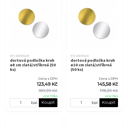
872-85095408
872-85095410
dortová podložka kruh
dortová podložka kruh
ø8 cm zlatá/stříbrná (50
ø10 cm zlatá/stříbrná
ks)
(50 ks)
Cena s DPH
Cena s DPH
123,49 Kč
145,58 Kč
189,99 Kč
178,39 Kč
více>10ks
více>5ks
Koupit
Koupit
bal.
bal.