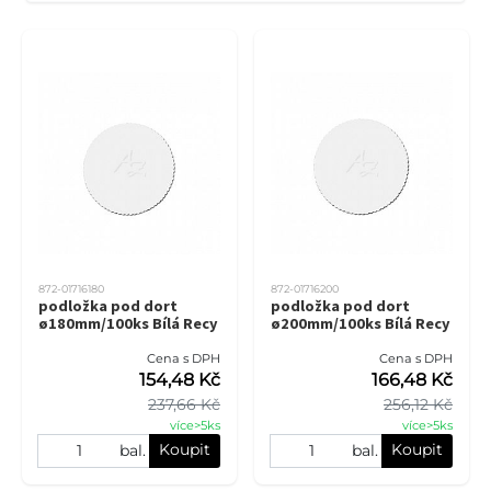
872-01716180
872-01716200
podložka pod dort
podložka pod dort
ø180mm/100ks Bílá Recy
ø200mm/100ks Bílá Recy
Cena s DPH
Cena s DPH
154,48 Kč
166,48 Kč
237,66 Kč
256,12 Kč
více>5ks
více>5ks
Koupit
Koupit
bal.
bal.