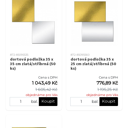
872-85095535
872-85095560
dortová podložka 35 x
dortová podložka 35 x
35 cm zlatá/stříbrná (50
25 cm zlatá/stříbrná (50
ks)
ks)
Cena s DPH
Cena s DPH
1 043,49 Kč
776,89 Kč
1 605,42 Kč
1 195,25 Kč
objednáme pro Vás
objednáme pro Vás
Koupit
Koupit
bal.
bal.