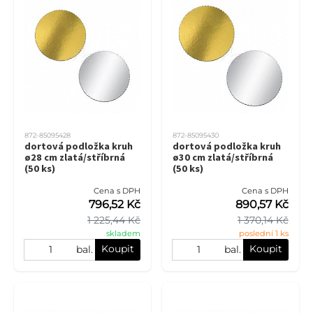
872-85095428
872-85095430
dortová podložka kruh
dortová podložka kruh
ø28 cm zlatá/stříbrná
ø30 cm zlatá/stříbrná
(50 ks)
(50 ks)
Cena s DPH
Cena s DPH
796,52 Kč
890,57 Kč
1 225,44 Kč
1 370,14 Kč
skladem
poslední 1 ks
Koupit
Koupit
bal.
bal.