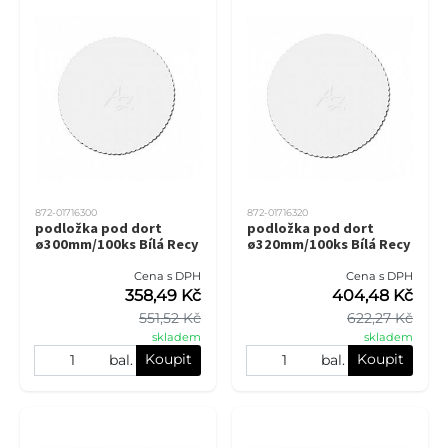
872-01716300
872-01716320
podložka pod dort
podložka pod dort
ø300mm/100ks Bílá Recy
ø320mm/100ks Bílá Recy
Cena s DPH
Cena s DPH
358,49 Kč
404,48 Kč
551,52 Kč
622,27 Kč
skladem
skladem
Koupit
Koupit
bal.
bal.