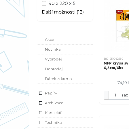
90 x 220 x 5
Další možnosti (12)
Akce
Novinka
Výprodej
587-251042560
MFP krysa sví
6,5cm/6ks
Doprodej
Dárek zdarma
74,19
Papíry
sad
Archivace
Kancelář
Technika