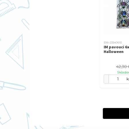
596-23540610
IM pavouci 6
Halloween
42,30 
Sklade
k