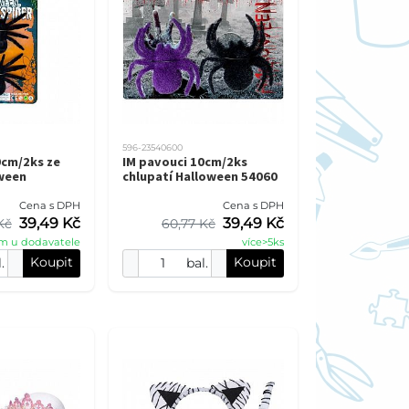
596-23540600
0cm/2ks ze
IM pavouci 10cm/2ks
ween
chlupatí Halloween 54060
Cena s DPH
Cena s DPH
39,49 Kč
39,49 Kč
Kč
60,77 Kč
m u dodavatele
více>5ks
Koupit
Koupit
.
bal.