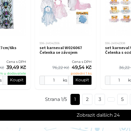
596-241042306
596-241042308
x7cm/6ks
set karneval W026067
set karneval
Čelenka se závojem
Čelenka s oz
Cena s DPH
Cena s DPH
39,49 Kč
49,54 Kč
Kč
76,22 Kč
36,22
m u dodavatele
poslední 1 ks
Koupit
Koupit
s
ks
k
Strana 1/5
1
2
3
5
Zobrazit dalších 24