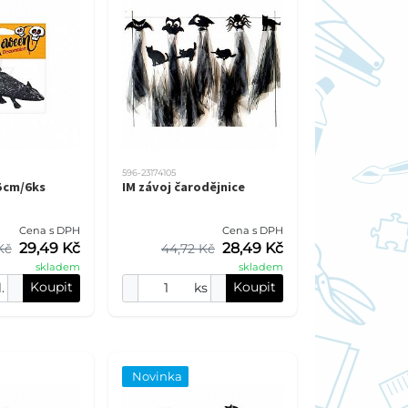
596-23174105
5cm/6ks
IM závoj čarodějnice
Cena s DPH
Cena s DPH
29,49 Kč
28,49 Kč
Kč
44,72 Kč
skladem
skladem
Koupit
Koupit
.
ks
Novinka