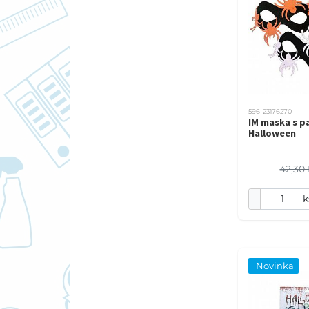
596-23176270
IM maska s 
Halloween
42,30
k
Novinka