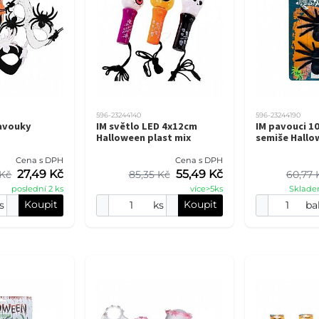
596-23244140
596-23244190
pavouky
IM světlo LED 4x12cm
IM pavouci 1
Halloween plast mix
semiše Hallo
Cena s DPH
Cena s DPH
27,49 Kč
55,49 Kč
 Kč
85,35 Kč
60,77 
poslední 2 ks
více>5ks
Sklade
Koupit
Koupit
s
ks
bal