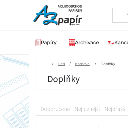
Papíry
Archivace
Kance
/
Děti
/
Karneval
/
Doplňky
Doplňky
Doporučené
Nejlevnější
Nejdražší