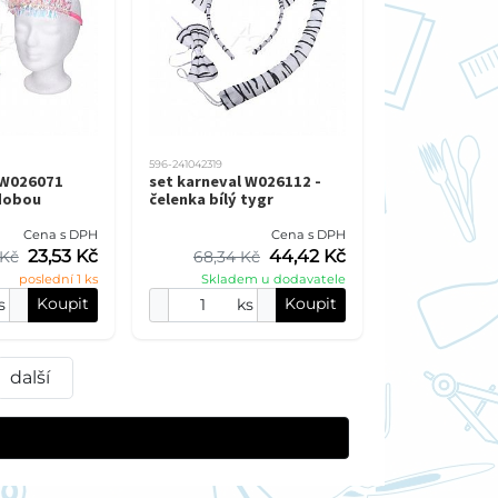
596-241042319
 W026071
set karneval W026112 -
dobou
čelenka bílý tygr
Cena s DPH
Cena s DPH
23,53 Kč
44,42 Kč
 Kč
68,34 Kč
poslední 1 ks
Skladem u dodavatele
Koupit
Koupit
s
ks
další