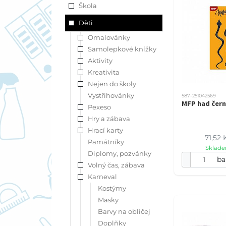
Škola
Děti
Omalovánky
Samolepkové knížky
Aktivity
Kreativita
Nejen do školy
Vystřihovánky
587-251042569
MFP had čer
Pexeso
Hry a zábava
Hrací karty
71,52 
Památníky
Sklade
Diplomy, pozvánky
ba
Volný čas, zábava
Karneval
Kostýmy
Masky
Barvy na obličej
Doplňky