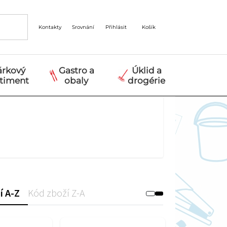
Kontakty
Srovnání
Přihlásit
Košík
árkový
Gastro a
Úklid a
rtiment
obaly
drogérie
í A-Z
Kód zboží Z-A