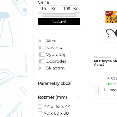
Cena
Kč
-
Kč
Akce
Novinka
Výprodej
587-251042551
MFP krysa p
Doprodej
Černá
Skladem
43,83 
Parametry zboží
Sklade
sad
Rozměr (mm)
44 x 155 x 44
70 x 60 x 30