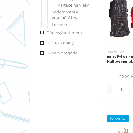
Kartáče na vlasy
Vědomostní a
edukační hry
Licence
Dárkový sortiment
Gastro a obaly
Úklid a drogérie
596-23176220
IM světlo LE
Halloween pl
62,29 
k
Novinka