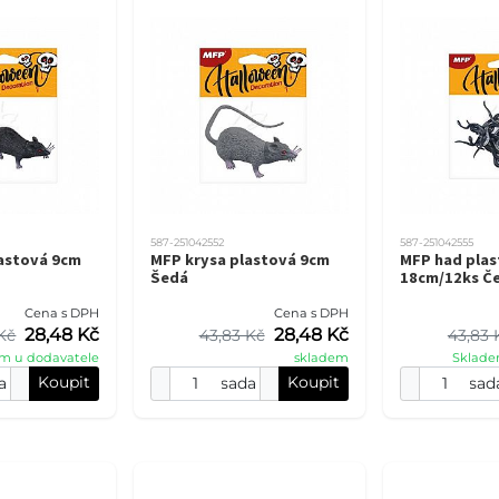
587-251042552
587-251042555
lastová 9cm
MFP krysa plastová 9cm
MFP had plas
Šedá
18cm/12ks Č
Cena s DPH
Cena s DPH
28,48 Kč
28,48 Kč
Kč
43,83 Kč
43,83 
m u dodavatele
skladem
Sklade
Koupit
Koupit
a
sada
sad