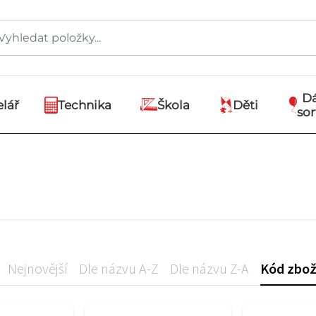
D
lář
Technika
Škola
Děti
so
Nejnovější
Dle názvu A-Z
Dle názvu Z-A
Kód zbož