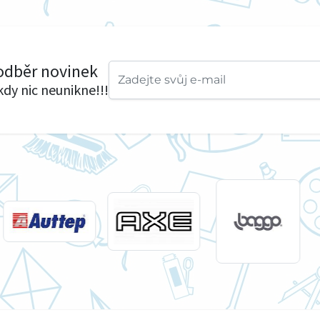
 odběr novinek
ikdy nic neunikne!!!