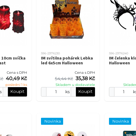
596-23176230
596-23176240
D 10cm svíčka
IM svítilna pohárek Lebka
IM čelenka k
ast
led 6x5cm Halloween
Halloween
Cena s DPH
Cena s DPH
40,49 Kč
35,38 Kč
Kč
54,44 Kč
poslední 1 ks
Skladem u dodavatele
Sklade
Koupit
Koupit
s
ks
k
Novinka
Novinka