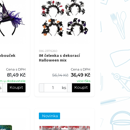
596-23176260
lobouček
IM čelenka s dekorací
Halloween mix
Cena s DPH
Cena s DPH
81,49 Kč
36,49 Kč
56,14 Kč
m u dodavatele
více>5ks
Koupit
Koupit
s
ks
Novinka