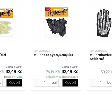
587-251042561
587-251042565
tící
MFP netopýr 9,5cm/6ks
MFP rukavice
Stříbrné
Cena s DPH
Cena s DPH
32,49 Kč
32,49 Kč
 Kč
74,19 Kč
59,22 
poslední 2 ks
Skladem u dodavatele
Koupit
Koupit
a
bal.
bal