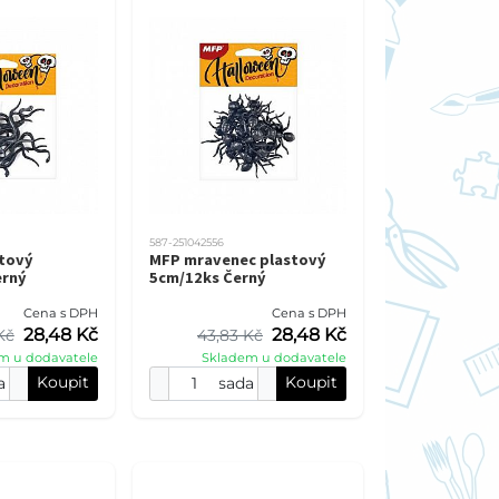
587-251042556
tový
MFP mravenec plastový
erný
5cm/12ks Černý
Cena s DPH
Cena s DPH
28,48 Kč
28,48 Kč
Kč
43,83 Kč
m u dodavatele
Skladem u dodavatele
Koupit
Koupit
a
sada