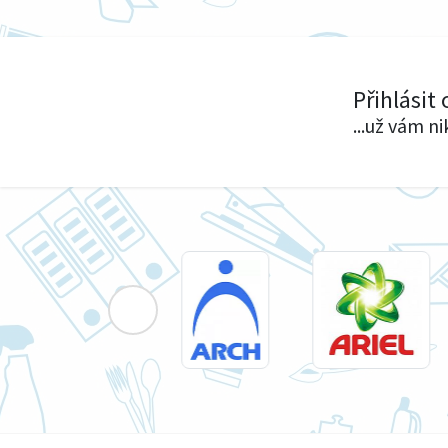
Přihlásit
...už vám n