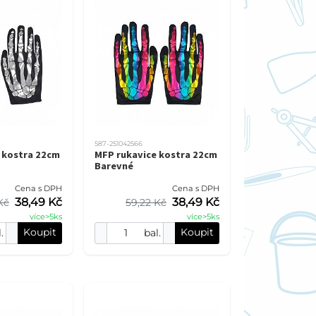
587-251042566
 kostra 22cm
MFP rukavice kostra 22cm
Barevné
Cena s DPH
Cena s DPH
38,49 Kč
38,49 Kč
Kč
59,22 Kč
více>5ks
více>5ks
Koupit
Koupit
.
bal.