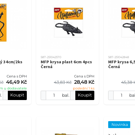
587-251042570
587-251042848
ný 34cm/2ks
MFP krysa plast 6cm 4pcs
MFP krysa 6,
Černá
Černá
Cena s DPH
Cena s DPH
46,49 Kč
28,48 Kč
Kč
43,83 Kč
45,38 
m u dodavatele
poslední 1 ks
Koupit
Koupit
l.
bal.
bal
Novinka