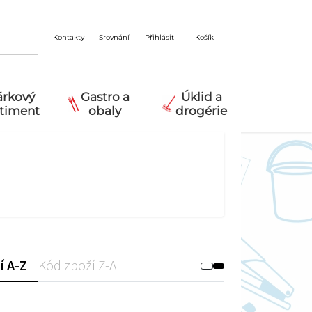
Kontakty
Srovnání
Přihlásit
Košík
árkový
Gastro a
Úklid a
rtiment
obaly
drogérie
í A-Z
Kód zboží Z-A