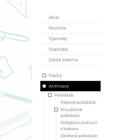
Akce
Novinka
Výprodej
Doprodej
Dárek zdarma
Papíry
Archivace
Pořadače
Pákové pořadače
Kroužkové
pořadače
Pořadače archivní
s kapsou
Závěsné pořadače