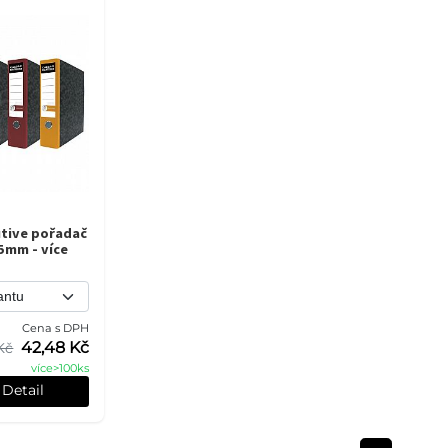
tive pořadač
75mm - více
Cena s DPH
42,48 Kč
Kč
více>100ks
Detail