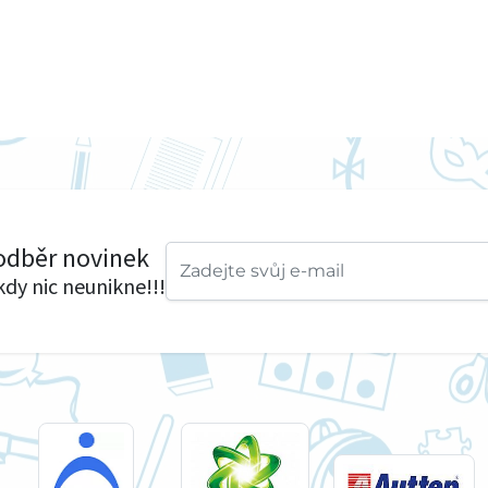
 odběr novinek
ikdy nic neunikne!!!