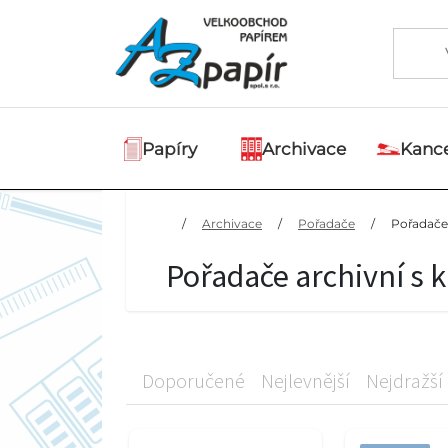
Papíry
Archivace
Kance
/
Archivace
/
Pořadače
/
Pořadače 
Pořadače archivní s 
Doporučené
Nejlevnější
Nejdražší