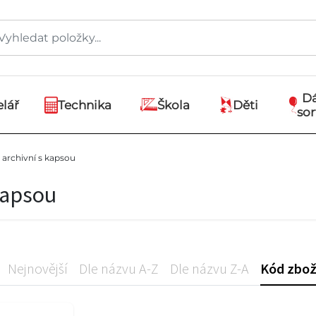
D
lář
Technika
Škola
Děti
so
archivní s kapsou
kapsou
Nejnovější
Dle názvu A-Z
Dle názvu Z-A
Kód zbož