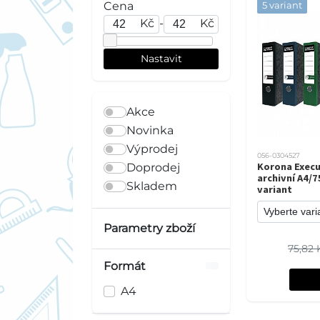
Cena
5 variant
Kč
-
Kč
Akce
Novinka
Výprodej
056-0304527
Korona Execu
Doprodej
archivní A4/
Skladem
variant
Parametry zboží
75,82 
Formát
A4