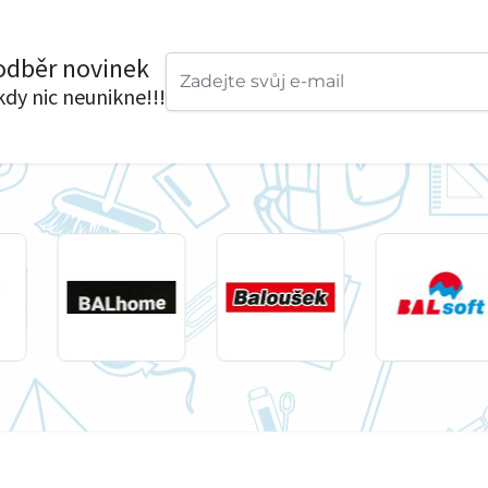
 odběr novinek
ikdy nic neunikne!!!