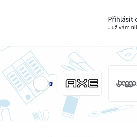
Přihlásit
...už vám n