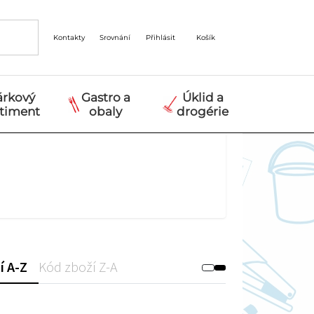
Kontakty
Srovnání
Přihlásit
Košík
árkový
Gastro a
Úklid a
rtiment
obaly
drogérie
í A-Z
Kód zboží Z-A