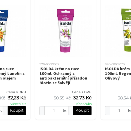
970-08001065
970-08001070
na ruce
ISOLDA krém na ruce
ISOLDA krém 
nný Lanolín s
100ml. Ochranný s
100ml. Regen
m olejem
antibakteriální přísadou
Olivový
Biotin se šalvějí
Cena s DPH
Cena s DPH
32,23 Kč
32,73 Kč
 Kč
50,35 Kč
38,34 
více>30ks
více>20ks
Koupit
Koupit
s
ks
k