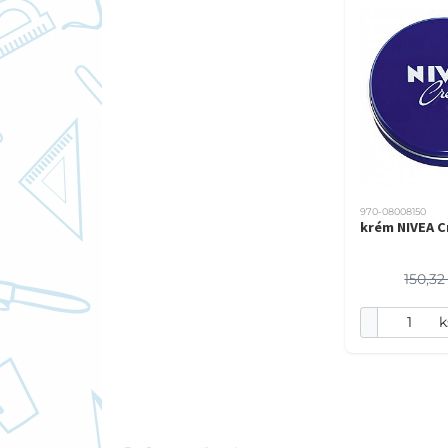
970-08008150
krém NIVEA 
150,32
k