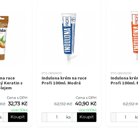
970-08005010
970-08005020
na ruce
Indulona krém na ruce
Indulona kré
ý Keratin s
Profi 100ml. Modrá
Profi 100ml.
lejem
Cena s DPH
Cena s DPH
32,73 Kč
40,90 Kč
 Kč
62,92 Kč
62,92 
více>30ks
více>100ks
Koupit
Koupit
s
ks
k