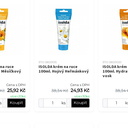
970-08001015
970-08001020
na ruce
ISOLDA krém na ruce
ISOLDA krém 
ý Měsíčkový
100ml. Hojivý Heřmánkový
100ml. Hydrat
vosk
Cena s DPH
Cena s DPH
25,92 Kč
24,93 Kč
 Kč
38,34 Kč
38,34 
více>20ks
více>30ks
Koupit
Koupit
s
ks
k