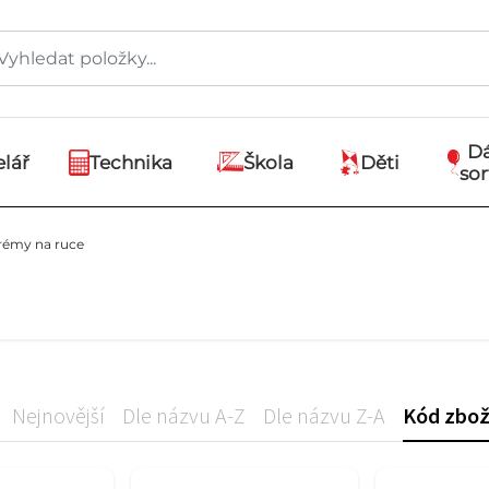
D
lář
Technika
Škola
Děti
so
rémy na ruce
Nejnovější
Dle názvu A-Z
Dle názvu Z-A
Kód zbož