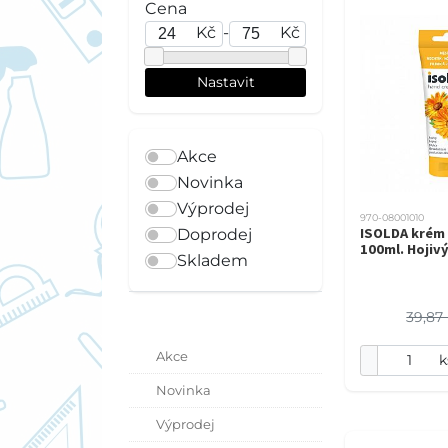
Cena
Kč
-
Kč
Akce
Novinka
Výprodej
970-08001010
ISOLDA krém 
Doprodej
100ml. Hojiv
Skladem
39,87
Akce
k
Novinka
Výprodej