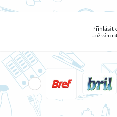
Přihlásit
...už vám n