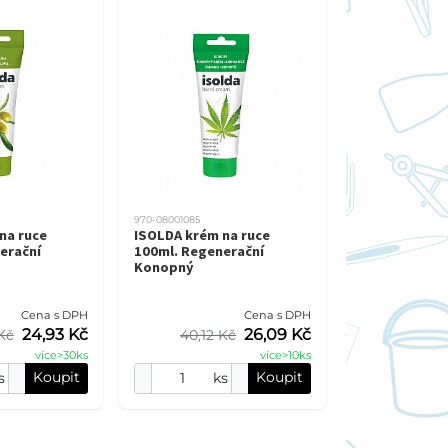
970-08001085
na ruce
ISOLDA krém na ruce
erační
100ml. Regenerační
Konopný
Cena s DPH
Cena s DPH
24,93 Kč
26,09 Kč
Kč
40,12 Kč
více>30ks
více>10ks
Koupit
Koupit
s
ks