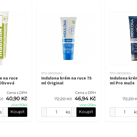
970-08005060
970-08005065
m na ruce
Indulona krém na ruce 75
Indulona krém
Olivová
ml Original
ml Pro muže
Cena s DPH
Cena s DPH
40,90 Kč
46,94 Kč
Kč
72,20 Kč
72,20 
více>50ks
více>20ks
Koupit
Koupit
s
ks
k