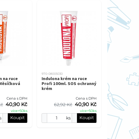
970-08005030
m na ruce
Indulona krém na ruce
 Měsíčková
Profi 100ml. SOS ochranný
krém
Cena s DPH
Cena s DPH
40,90 Kč
40,90 Kč
Kč
62,92 Kč
více>50ks
více>50ks
Koupit
Koupit
s
ks