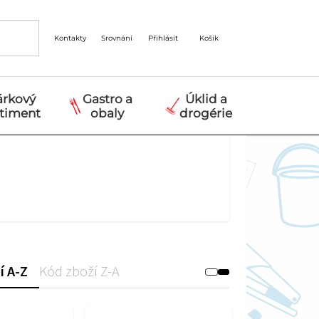
Kontakty
Srovnání
Přihlásit
Košík
árkový
Gastro a
Úklid a
rtiment
obaly
drogérie
í A-Z
Kód zboží Z-A