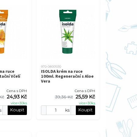
970-08001030
na ruce
ISOLDA krém na ruce
ační Včelí
100ml. Regenerační s Aloe
Vera
Cena s DPH
Cena s DPH
24,93 Kč
25,59 Kč
Kč
39,36 Kč
více>30ks
více>30ks
Koupit
Koupit
s
ks