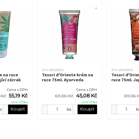
970-08005900
970-08005903
m na ruce
Tesori d'Oriente krém na
Tesori d'Orie
jící zázrak
ruce 75ml. Ayurveda
ruce 75ml. J
Cena s DPH
Cena s DPH
55,19 Kč
45,08 Kč
 Kč
69,36 Kč
69,36 
více>20ks
více>10ks
Koupit
Koupit
s
ks
k