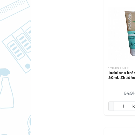
970-08005082
Indulona kré
50ml. Zklidňu
84,91
k