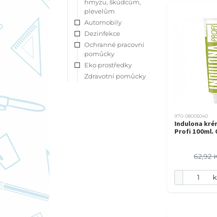
hmyzu, škůdcům,
plevelům
Automobily
Dezinfekce
Ochranné pracovní
pomůcky
Eko prostředky
Zdravotní pomůcky
970-08005040
Indulona kré
Profi 100ml. 
62,92 
k