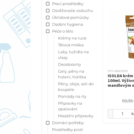
Prací prostředky
Osvěžovače vzduchu
Úklidové pomůcky
Osobní hygiena
Péče o tělo
Krémy na ruce
Tělová mléka
Laky, tužidla na
vlasy
Deodoranty
Gely, pěny na
970-08001090
ISOLDA krém 
holení, holítka
100ml. Výživn
Pěny, oleje, soli do
mandlovým o
koupele
Pomády na rty
50,35
Přípravky na
opalování
k
Masážní přípravky
Domácí potřeby
Prostředky proti