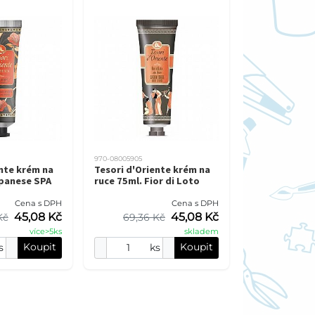
970-08005905
nte krém na
Tesori d'Oriente krém na
apanese SPA
ruce 75ml. Fior di Loto
Cena s DPH
Cena s DPH
45,08 Kč
45,08 Kč
Kč
69,36 Kč
více>5ks
skladem
Koupit
Koupit
s
ks