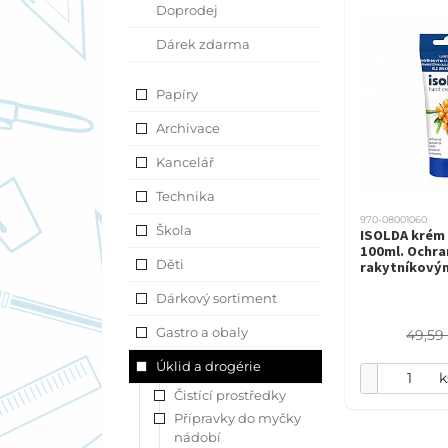
Doprodej
Dárek zdarma
Papíry
Archivace
Kancelář
Technika
970-08001060
Škola
ISOLDA krém 
100ml. Ochra
Děti
rakytníkový
Dárkový sortiment
Gastro a obaly
49,59
Úklid a drogérie
k
Čistící prostředky
Přípravky do myčky
nádobí