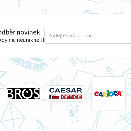
 odběr novinek
ikdy nic neunikne!!!