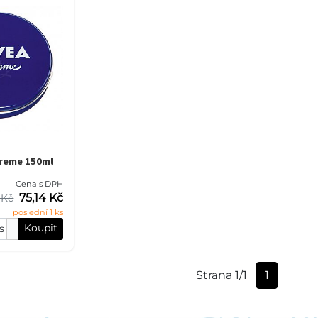
Creme 150ml
Cena s DPH
75,14 Kč
 Kč
poslední 1 ks
Koupit
s
Strana 1/1
1