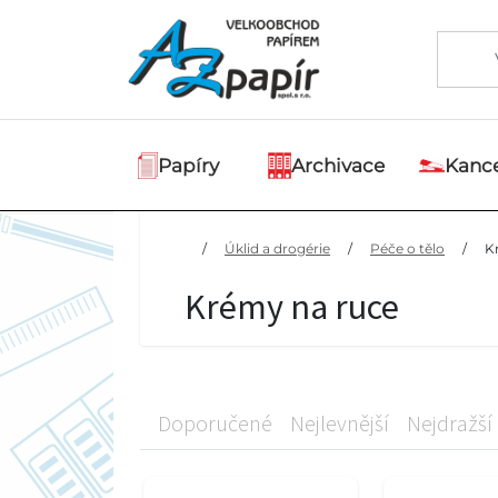
Papíry
Archivace
Kance
/
Úklid a drogérie
/
Péče o tělo
/
K
Krémy na ruce
Doporučené
Nejlevnější
Nejdražší