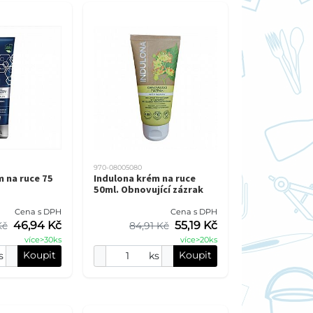
970-08005080
 na ruce 75
Indulona krém na ruce
50ml. Obnovující zázrak
Cena s DPH
Cena s DPH
46,94 Kč
55,19 Kč
Kč
84,91 Kč
více>30ks
více>20ks
Koupit
Koupit
s
ks