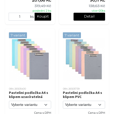
207,66 Kč
90,11 Kč
319,49 Kč
138,63 Kč
poslední 2 ks
více>20ks
Koupit
Detail
ks
7 variant
7 variant
084-26505400
084-26505739
Pastelini podložka A4 s
Pastelini podložka A4 s
klipem uzavíratelná
klipem PVC
Cena s DPH
Cena s DPH