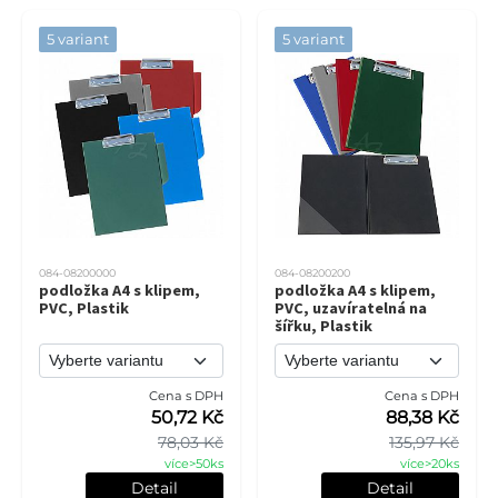
5 variant
5 variant
084-08200000
084-08200200
podložka A4 s klipem,
podložka A4 s klipem,
PVC, Plastik
PVC, uzavíratelná na
šířku, Plastik
Cena s DPH
Cena s DPH
50,72 Kč
88,38 Kč
78,03 Kč
135,97 Kč
více>50ks
více>20ks
Detail
Detail