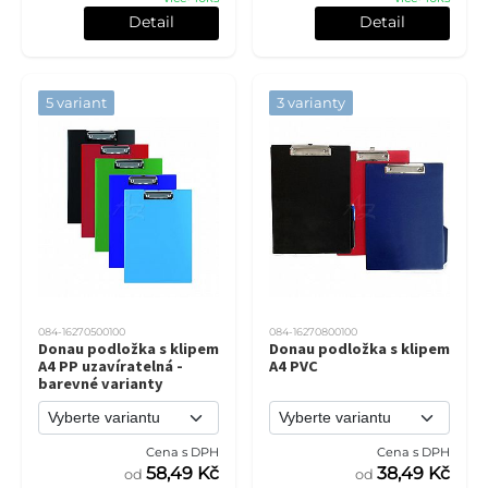
Detail
Detail
5 variant
3 varianty
084-16270500100
084-16270800100
Donau podložka s klipem
Donau podložka s klipem
A4 PP uzavíratelná -
A4 PVC
barevné varianty
Cena s DPH
Cena s DPH
58,49 Kč
38,49 Kč
od
od