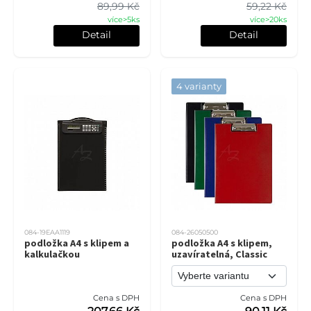
89,99 Kč
59,22 Kč
více>5ks
více>20ks
Detail
Detail
4 varianty
084-19EAA1119
084-26050500
podložka A4 s klipem a
podložka A4 s klipem,
kalkulačkou
uzavíratelná, Classic
Cena s DPH
Cena s DPH