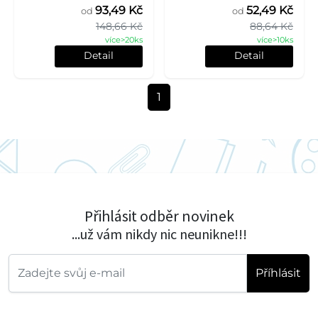
93,49 Kč
52,49 Kč
od
od
148,66 Kč
88,64 Kč
více>20ks
více>10ks
Detail
Detail
1
Přihlásit odběr novinek
...už vám nikdy nic neunikne!!!
Příhlásit