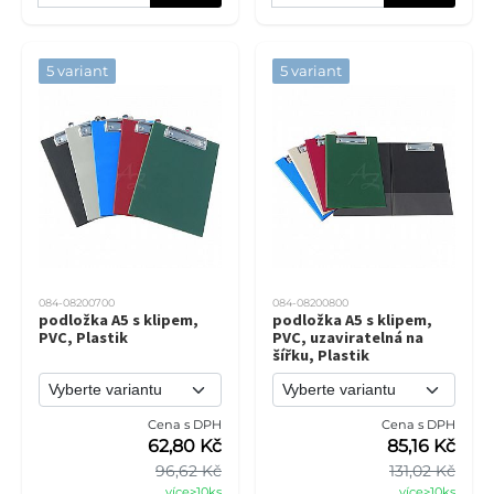
5 variant
5 variant
084-08200700
084-08200800
podložka A5 s klipem,
podložka A5 s klipem,
PVC, Plastik
PVC, uzaviratelná na
šířku, Plastik
Cena s DPH
Cena s DPH
62,80 Kč
85,16 Kč
96,62 Kč
131,02 Kč
více>10ks
více>10ks