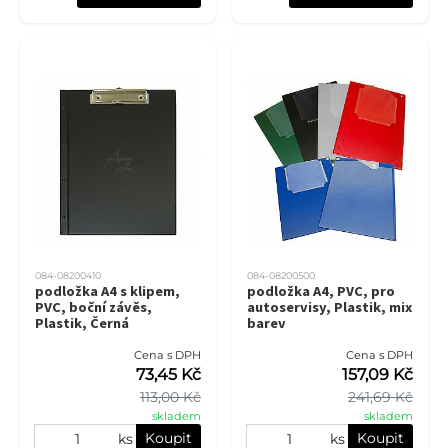
084-08200410
084-08200500
podložka A4 s klipem,
podložka A4, PVC, pro
PVC, boční závěs,
autoservisy, Plastik, mix
Plastik, Černá
barev
Cena s DPH
Cena s DPH
73,45 Kč
157,09 Kč
113,00 Kč
241,69 Kč
skladem
skladem
Koupit
Koupit
ks
ks