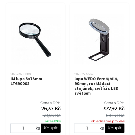
207-23690008
207-52717567
IM lupa 5x75mm
lupa WEDO černá/bílá,
LT690008
90mm, rozkládací
stojánek, svítící s LED
světlem
Cena s DPH
Cena s DPH
26,37 Kč
377,92 Kč
40,56 Kč
581,41 Kč
více>10ks
objednáme pro Vás
Koupit
Koupit
ks
ks