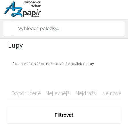
Lupy
/
Kancelář
/
Nůžky, nože, otvírače obálek
/
Lupy
Doporučené
Nejlevnější
Nejdražší
Nejnovější
Filtrovat