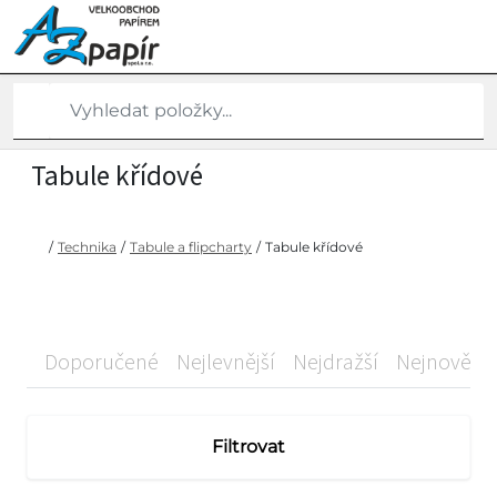
Tabule křídové
/
Technika
/
Tabule a flipcharty
/
Tabule křídové
Doporučené
Nejlevnější
Nejdražší
Nejnovější
Filtrovat