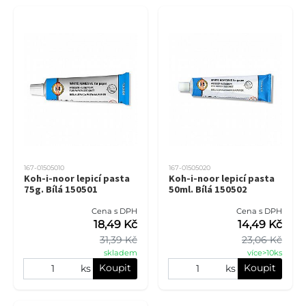
167-01505010
167-01505020
Koh-i-noor lepicí pasta
Koh-i-noor lepicí pasta
75g. Bílá 150501
50ml. Bílá 150502
Cena s DPH
Cena s DPH
18,49 Kč
14,49 Kč
31,39 Kč
23,06 Kč
skladem
více>10ks
Koupit
Koupit
ks
ks