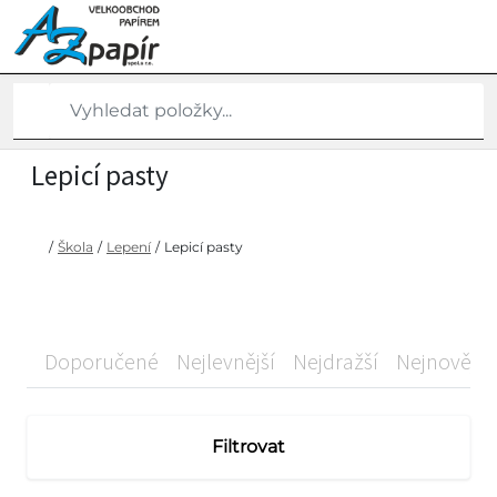
Lepicí pasty
/
Škola
/
Lepení
/
Lepicí pasty
Doporučené
Nejlevnější
Nejdražší
Nejnovější
Filtrovat