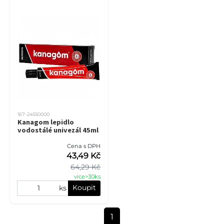
167-24550000
Kanagom lepidlo
vodostálé univezál 45ml
Cena s DPH
43,49 Kč
64,29 Kč
více>30ks
Koupit
ks
1