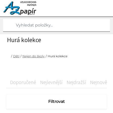
Hurá kolekce
/
Děti
/
Nejen do školy
/
Hurá kolekce
Doporučené
Nejlevnější
Nejdražší
Nejnovější
Filtrovat