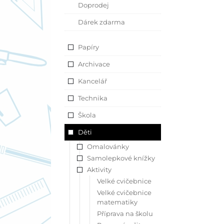
Doprodej
Dárek zdarma
Papíry
Archivace
Kancelář
Technika
Škola
Děti
Omalovánky
Samolepkové knížky
Aktivity
Velké cvičebnice
Velké cvičebnice
matematiky
Příprava na školu