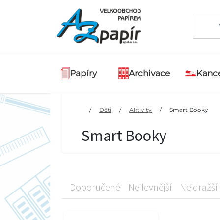
Papíry
Archivace
Kance
/
Děti
/
Aktivity
/
Smart Booky
Smart Booky
Doporučené
Nejlevnější
Nejdražší