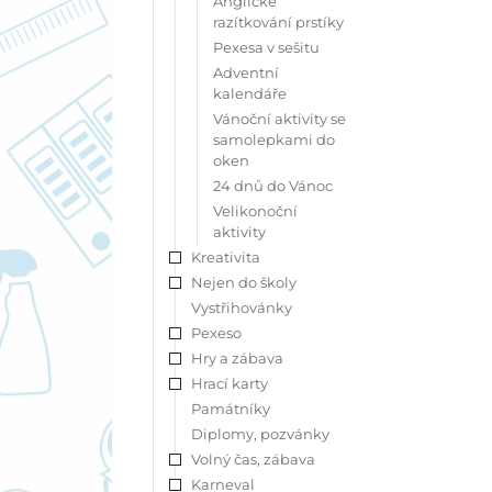
Anglické
razítkování prstíky
Pexesa v sešitu
Adventní
kalendáře
Vánoční aktivity se
samolepkami do
oken
24 dnů do Vánoc
Velikonoční
aktivity
Kreativita
Nejen do školy
Vystřihovánky
Pexeso
Hry a zábava
Hrací karty
Památníky
Diplomy, pozvánky
Volný čas, zábava
Karneval