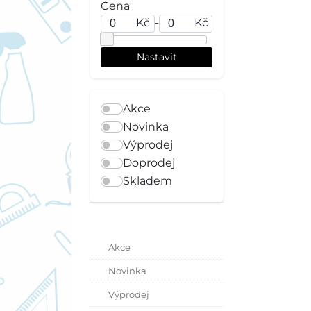
Cena
Kč
-
Kč
Akce
Novinka
Výprodej
Doprodej
Skladem
Akce
Novinka
Výprodej