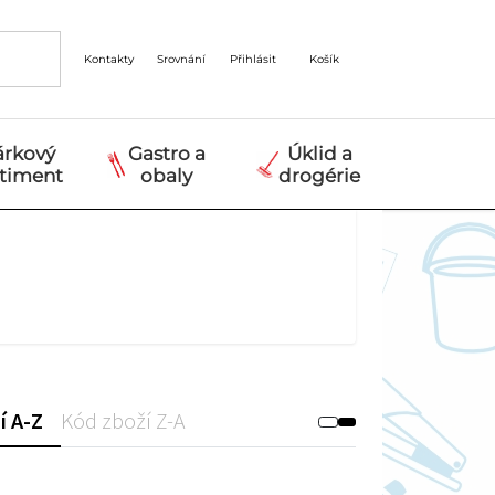
Kontakty
Srovnání
Přihlásit
Košík
árkový
Gastro a
Úklid a
rtiment
obaly
drogérie
í A-Z
Kód zboží Z-A