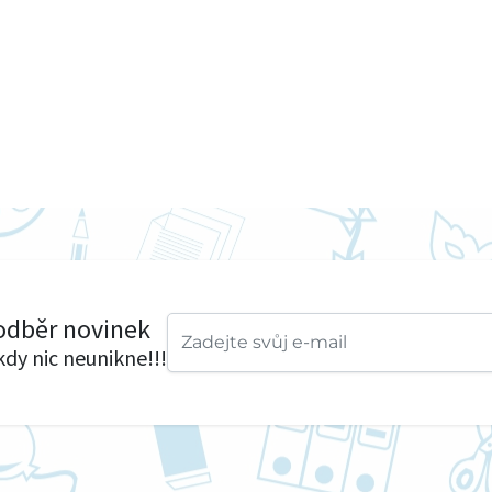
 odběr novinek
ikdy nic neunikne!!!