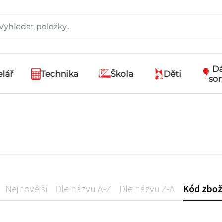
D
lář
Technika
Škola
Děti
so
Nejnovější
Dle názvu A-Z
Dle názvu Z-A
Kód zbož