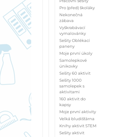
Pracovní sešity
Pro (před) školáky
Nekonečná
zábava
Vyškrabávací
vymalovánky
Sešity Oblékací
paneny
Moje první úkoly
Samolepkové
únikovky
Sešity 60 aktivit
Sešity 1000
samolepek s
aktivitami
160 aktivit do
kapsy
Moje první aktivity
Velká bludišťárna
Knihy aktivit STEM
Sešity aktivit