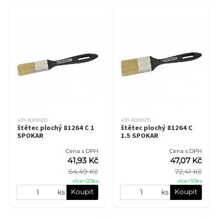
439-80081210
439-80081215
štětec plochý 81264 C 1
štětec plochý 81264 C
SPOKAR
1.5 SPOKAR
Cena s DPH
Cena s DPH
41,93 Kč
47,07 Kč
64,49 Kč
72,41 Kč
více>20ks
více>10ks
Koupit
Koupit
ks
ks