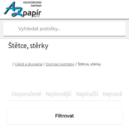
Štětce, stěrky
/
Úklid a drogérie
/
Domácí potřeby
/
Štětce, stěrky
Doporučené
Nejlevnější
Nejdražší
Nejnovější
Filtrovat