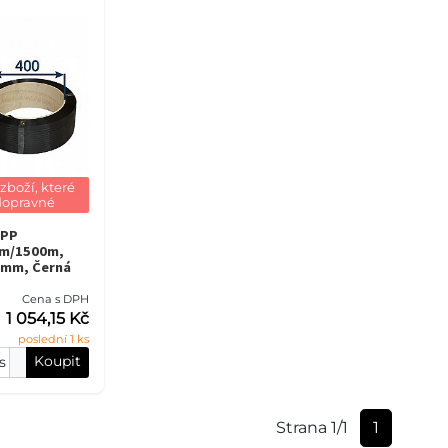
boží, které 
dopravné
 PP
m/1500m,
0mm, Černá
Cena s DPH
1 054,15 Kč
poslední 1 ks
Koupit
s
Strana 1/1
1