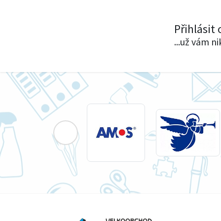
Přihlásit
...už vám n