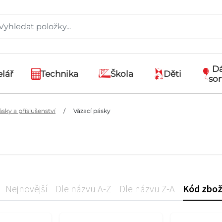
D
lář
Technika
Škola
Děti
so
ásky a příslušenství
/
Vázací pásky
Nejnovější
Dle názvu A-Z
Dle názvu Z-A
Kód zbož