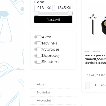
Cena
Kč
-
Kč
Akce
Novinka
Výprodej
935-01094532
vázací páska
Doprodej
9mm/0,55mm
Skladem
dutinka ø20
2 040,79 Kč
Akce
rol
Novinka
Výprodej