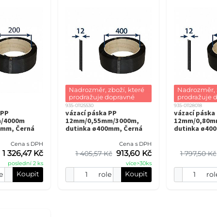
Nadrozměr, zboží, které 
Nadrozměr, z
prodražuje dopravné
prodražuje 
935-01125530
935-01128018
 PP
vázací páska PP
vázací páska
/4000m
12mm/0,55mm/3000m,
12mm/0,80m
0mm, Černá
dutinka ø400mm, Černá
dutinka ø40
Cena s DPH
Cena s DPH
1 326,47 Kč
913,60 Kč
1 405,57 Kč
1 797,50 Kč
poslední 2 ks
více>30ks
Koupit
Koupit
e
role
rol