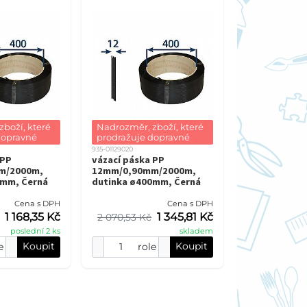
boží, které 
Nadrozměr, zboží, které 
dopravné
prodražuje dopravné
935-01129020
 PP
vázací páska PP
m/2000m,
12mm/0,90mm/2000m,
0mm, Černá
dutinka ø400mm, Černá
Cena s DPH
Cena s DPH
1 168,35 Kč
1 345,81 Kč
2 070,53 Kč
poslední 2 ks
skladem
Koupit
Koupit
e
role