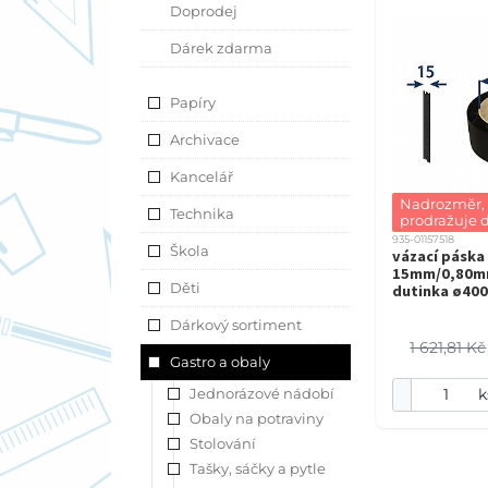
Doprodej
Dárek zdarma
Papíry
Archivace
Kancelář
Nadrozměr, z
Technika
prodražuje 
935-01157518
Škola
vázací páska
15mm/0,80m
Děti
dutinka ø40
Dárkový sortiment
1 621,81 Kč
Gastro a obaly
Jednorázové nádobí
k
Obaly na potraviny
Stolování
Tašky, sáčky a pytle