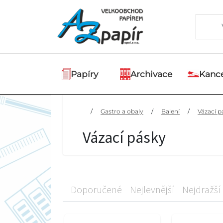
Papíry
Archivace
Kance
/
Gastro a obaly
/
Balení
/
Vázací p
Vázací pásky
Doporučené
Nejlevnější
Nejdražší