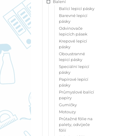
Balení
Balící lepicí pásky
Barevné lepicí
pásky
Odvinovače
lepicích pásek
Krepové lepicí
pásky
Oboustranné
lepicí pásky
Speciální lepicí
pásky
Papírové lepící
pásky
Průmyslové balící
papíry
Gumičky
Motouzy
Průtažné fólie na
palety, odvíječe
fólií