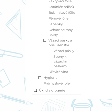
Zakrývací fólie
Chrániče oděvů
Bublinkové fólie
Pěnové fólie
Lepenky
Ochranné rohy,
hrany
Vázací pásky a
příslušenství
Vázací pásky
Spony k
vázacím
páskám
Dřevitá vlna
Hygiena
Průmyslové role
Úklid a drogérie