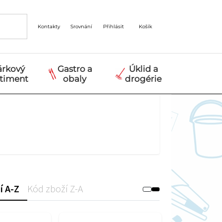
Kontakty
Srovnání
Přihlásit
Košík
árkový
Gastro a
Úklid a
rtiment
obaly
drogérie
í A-Z
Kód zboží Z-A