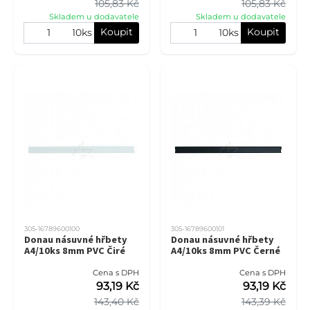
105,83 Kč
105,83 Kč
Skladem u dodavatele
Skladem u dodavatele
Koupit
Koupit
10ks
10ks
305-16789600100
305-16789600101
Donau násuvné hřbety
Donau násuvné hřbety
A4/10ks 8mm PVC Čiré
A4/10ks 8mm PVC Černé
Cena s DPH
Cena s DPH
93,19 Kč
93,19 Kč
143,40 Kč
143,39 Kč