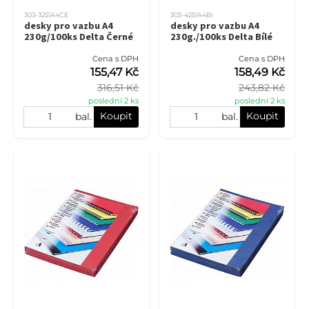
303-3251A4CE
303-4251A4BI
desky pro vazbu A4
desky pro vazbu A4
230g/100ks Delta Černé
230g./100ks Delta Bílé
Cena s DPH
Cena s DPH
155,47 Kč
158,49 Kč
316,51 Kč
243,82 Kč
poslední 2 ks
poslední 2 ks
Koupit
Koupit
bal.
bal.