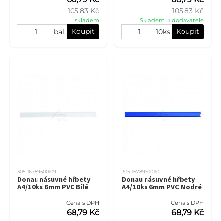
105,83 Kč
105,83 Kč
skladem
Skladem u dodavatele
Koupit
Koupit
bal.
10ks
305-16789500109
305-16789500110
Donau násuvné hřbety
Donau násuvné hřbety
A4/10ks 6mm PVC Bílé
A4/10ks 6mm PVC Modré
Cena s DPH
Cena s DPH
68,79 Kč
68,79 Kč