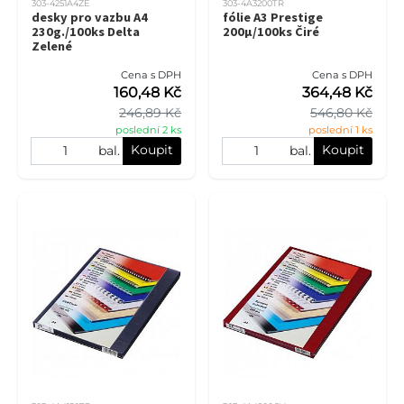
303-4251A4ZE
303-4A3200TR
desky pro vazbu A4
fólie A3 Prestige
230g./100ks Delta
200µ/100ks Čiré
Zelené
Cena s DPH
Cena s DPH
160,48 Kč
364,48 Kč
246,89 Kč
546,80 Kč
poslední 2 ks
poslední 1 ks
Koupit
Koupit
bal.
bal.