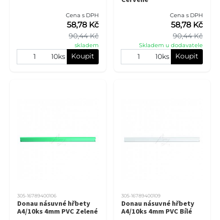
Cena s DPH
Cena s DPH
58,78 Kč
58,78 Kč
90,44 Kč
90,44 Kč
skladem
Skladem u dodavatele
Koupit
Koupit
10ks
10ks
305-16789400106
305-16789400109
Donau násuvné hřbety
Donau násuvné hřbety
A4/10ks 4mm PVC Zelené
A4/10ks 4mm PVC Bílé