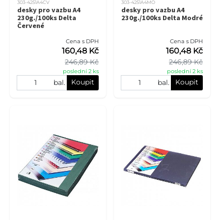
303-4251A4CV
303-4251A4MO
desky pro vazbu A4
desky pro vazbu A4
230g./100ks Delta
230g./100ks Delta Modré
Červené
Cena s DPH
Cena s DPH
160,48 Kč
160,48 Kč
246,89 Kč
246,89 Kč
poslední 2 ks
poslední 2 ks
Koupit
Koupit
bal.
bal.