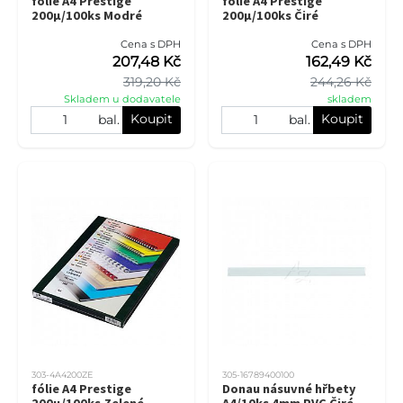
fólie A4 Prestige
fólie A4 Prestige
200µ/100ks Modré
200µ/100ks Čiré
Cena s DPH
Cena s DPH
207,48 Kč
162,49 Kč
319,20 Kč
244,26 Kč
Skladem u dodavatele
skladem
Koupit
Koupit
bal.
bal.
303-4A4200ZE
305-16789400100
fólie A4 Prestige
Donau násuvné hřbety
200µ/100ks Zelené
A4/10ks 4mm PVC Čiré