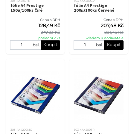
303-4A4150TR
303-4A4200CV
fólie A4 Prestige
fólie A4 Prestige
150µ/100ks Čiré
200µ/100ks Červené
Cena s DPH
Cena s DPH
128,49 Kč
207,48 Kč
247,03 Kč
291,45 Kč
poslední 2 ks
Skladem u dodavatele
Koupit
Koupit
bal.
bal.
303-4A4200MO
303-4A4200TR