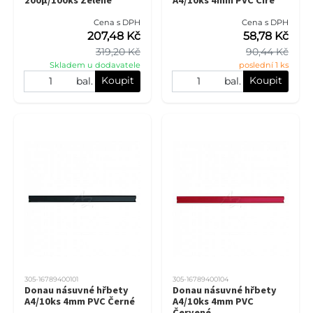
Cena s DPH
Cena s DPH
207,48 Kč
58,78 Kč
319,20 Kč
90,44 Kč
Skladem u dodavatele
poslední 1 ks
Koupit
Koupit
bal.
bal.
305-16789400101
305-16789400104
Donau násuvné hřbety
Donau násuvné hřbety
A4/10ks 4mm PVC Černé
A4/10ks 4mm PVC
Červené