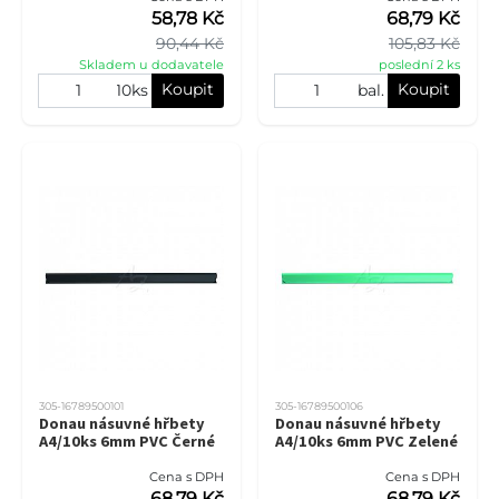
58,78 Kč
68,79 Kč
90,44 Kč
105,83 Kč
Skladem u dodavatele
poslední 2 ks
Koupit
Koupit
10ks
bal.
305-16789500101
305-16789500106
Donau násuvné hřbety
Donau násuvné hřbety
A4/10ks 6mm PVC Černé
A4/10ks 6mm PVC Zelené
Cena s DPH
Cena s DPH
68,79 Kč
68,79 Kč