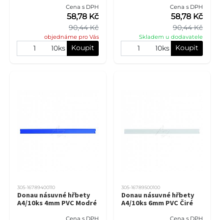
Cena s DPH
Cena s DPH
58,78 Kč
58,78 Kč
90,44 Kč
90,44 Kč
objednáme pro Vás
Skladem u dodavatele
Koupit
Koupit
10ks
10ks
305-16789400110
305-16789500100
Donau násuvné hřbety
Donau násuvné hřbety
A4/10ks 4mm PVC Modré
A4/10ks 6mm PVC Čiré
Cena s DPH
Cena s DPH