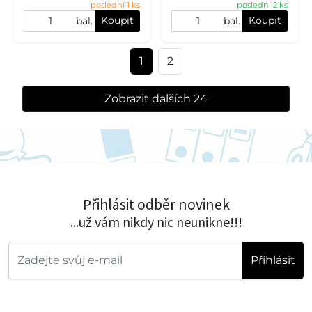
poslední 1 ks
poslední 2 ks
Koupit
Koupit
bal.
bal.
1
2
Zobrazit dalších 24
Přihlásit odběr novinek
...už vám nikdy nic neunikne!!!
Příhlásit