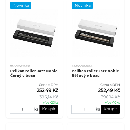
Novinka
Novinka
115-1000826853
115-1000826884
Pelikan roller Jazz Noble
Pelikan roller Jazz Noble
Černý v boxu
Béžový v boxu
Cena s DPH
Cena s DPH
252,49 Kč
252,49 Kč
396,14 Kč
396,14 Kč
více>20ks
více>10ks
Koupit
Koupit
ks
ks