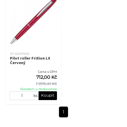
127-522079002
Pilot roller FriXion LX
Červený
Cena s DPH
712,00 Kč
1 095,41 Kč
Skladem u dodavatele
Koupit
ks
1