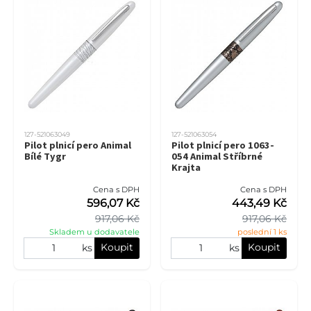
127-521063049
127-521063054
Pilot plnicí pero Animal
Pilot plnicí pero 1063-
Bílé Tygr
054 Animal Stříbrné
Krajta
Cena s DPH
Cena s DPH
596,07 Kč
443,49 Kč
917,06 Kč
917,06 Kč
Skladem u dodavatele
poslední 1 ks
Koupit
Koupit
ks
ks