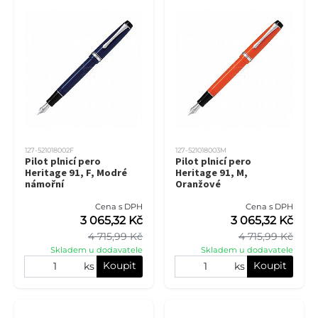
127-521018002F
127-521018003M
Pilot plnicí pero
Pilot plnicí pero
Heritage 91, F, Modré
Heritage 91, M,
námořní
Oranžové
Cena s DPH
Cena s DPH
3 065,32 Kč
3 065,32 Kč
4 715,99 Kč
4 715,99 Kč
Skladem u dodavatele
Skladem u dodavatele
Koupit
Koupit
ks
ks