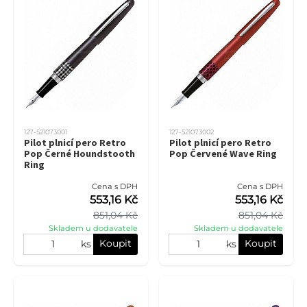
127-521073001
127-521073002
Pilot plnicí pero Retro
Pilot plnicí pero Retro
Pop Černé Houndstooth
Pop Červené Wave Ring
Ring
Cena s DPH
Cena s DPH
553,16 Kč
553,16 Kč
851,04 Kč
851,04 Kč
Skladem u dodavatele
Skladem u dodavatele
Koupit
Koupit
ks
ks