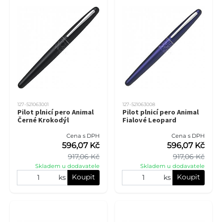
127-521063001
127-521063008
Pilot plnicí pero Animal
Pilot plnicí pero Animal
Černé Krokodýl
Fialové Leopard
Cena s DPH
Cena s DPH
596,07 Kč
596,07 Kč
917,06 Kč
917,06 Kč
Skladem u dodavatele
Skladem u dodavatele
Koupit
Koupit
ks
ks