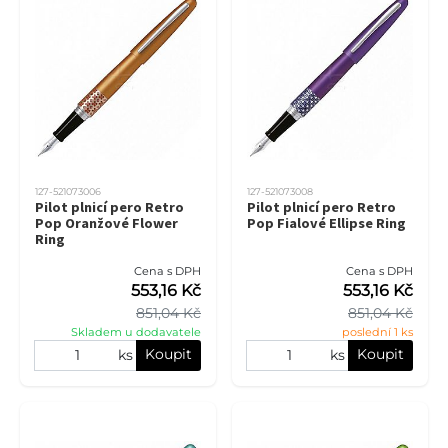
127-521073006
127-521073008
Pilot plnicí pero Retro
Pilot plnicí pero Retro
Pop Oranžové Flower
Pop Fialové Ellipse Ring
Ring
Cena s DPH
Cena s DPH
553,16 Kč
553,16 Kč
851,04 Kč
851,04 Kč
Skladem u dodavatele
poslední 1 ks
Koupit
Koupit
ks
ks