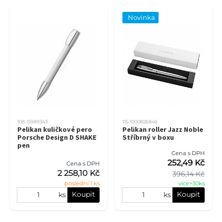
Novinka
108-15989343
115-1000826846
Pelikan kuličkové pero
Pelikan roller Jazz Noble
Porsche Design D SHAKE
Stříbrný v boxu
pen
Cena s DPH
252,49 Kč
Cena s DPH
2 258,10 Kč
396,14 Kč
poslední 1 ks
více>30ks
Koupit
Koupit
ks
ks