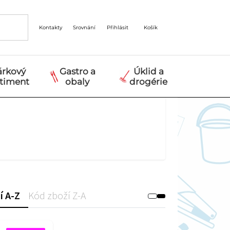
Kontakty
Srovnání
Přihlásit
Košík
árkový
Gastro a
Úklid a
rtiment
obaly
drogérie
í A-Z
Kód zboží Z-A