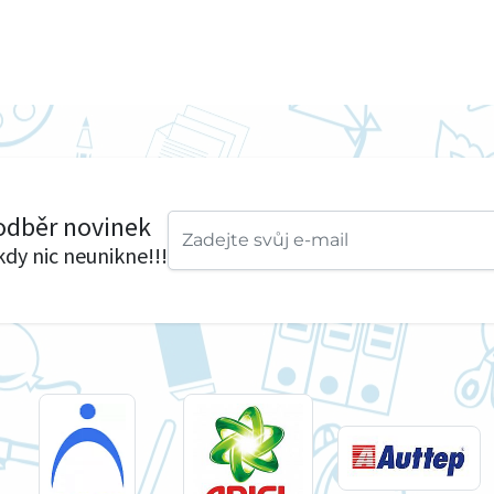
 odběr novinek
ikdy nic neunikne!!!