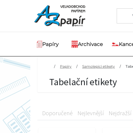
Papíry
Archivace
Kance
/
Papíry
/
Samolepicí etikety
/
Tabe
Tabelační etikety
Doporučené
Nejlevnější
Nejdražší