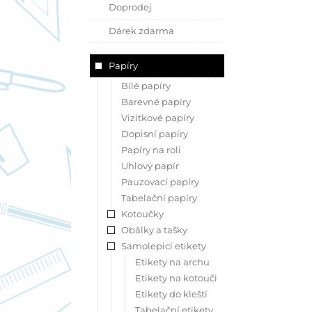
Doprodej
Dárek zdarma
Papíry
Bílé papíry
Barevné papíry
Vizitkové papíry
Dopisní papíry
Papíry na roli
Uhlový papír
Pauzovací papíry
Tabelační papíry
Kotoučky
Obálky a tašky
Samolepicí etikety
Etikety na archu
Etikety na kotouči
Etikety do kleští
Tabelační etikety