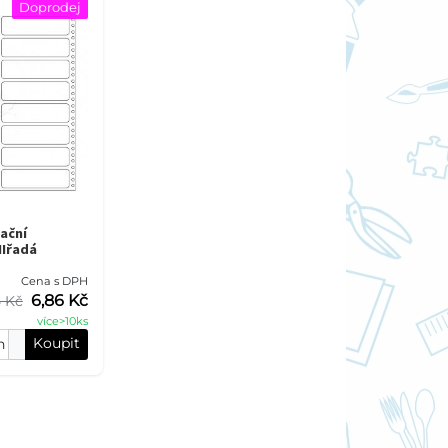
Doprodej
ační
Iřadá
Cena s DPH
6,86 Kč
5 Kč
více>10ks
Koupit
h