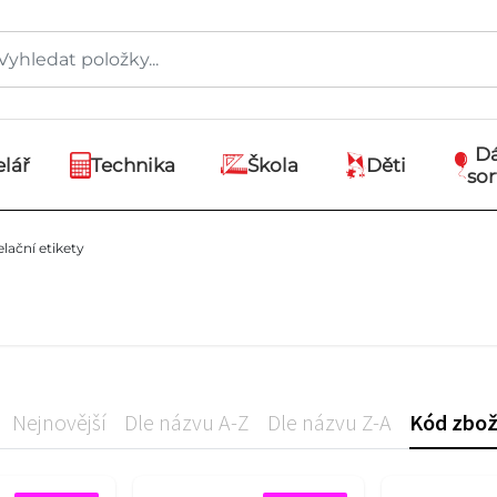
D
lář
Technika
Škola
Děti
so
lační etikety
Nejnovější
Dle názvu A-Z
Dle názvu Z-A
Kód zbož