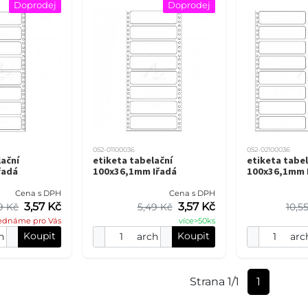
Doprodej
Doprodej
052-01100036
052-02100036
lační
etiketa tabelační
etiketa tabel
řadá
100x36,1mm Iřadá
100x36,1mm I
Cena s DPH
Cena s DPH
3,57 Kč
3,57 Kč
9 Kč
5,49 Kč
10,5
ednáme pro Vás
více>50ks
Koupit
Koupit
h
arch
arc
Strana 1/1
1