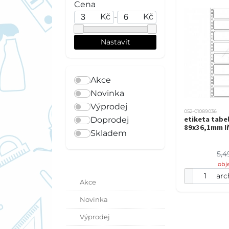
Cena
Kč
-
Kč
Akce
Novinka
Výprodej
052-01089036
etiketa tabe
Doprodej
89x36,1mm I
Skladem
5,4
obj
arc
Akce
Novinka
Výprodej