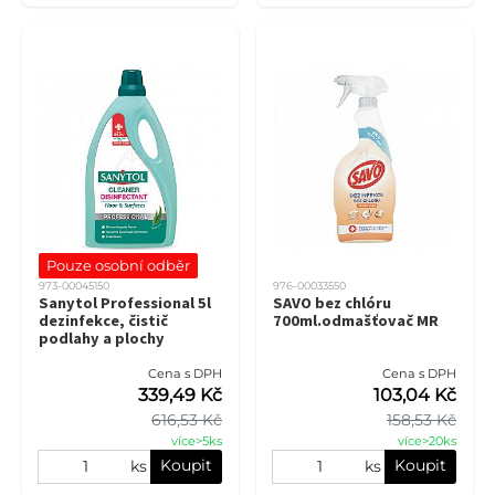
Pouze osobní odběr
973-00045150
976-00033550
Sanytol Professional 5l
SAVO bez chlóru
dezinfekce, čistič
700ml.odmašťovač MR
podlahy a plochy
Cena s DPH
Cena s DPH
339,49 Kč
103,04 Kč
616,53 Kč
158,53 Kč
více>5ks
více>20ks
Koupit
Koupit
ks
ks