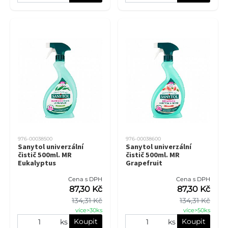
976-00038500
976-00038600
Sanytol univerzální
Sanytol univerzální
čistič 500ml. MR
čistič 500ml. MR
Eukalyptus
Grapefruit
Cena s DPH
Cena s DPH
87,30 Kč
87,30 Kč
134,31 Kč
134,31 Kč
více>30ks
více>50ks
Koupit
Koupit
ks
ks