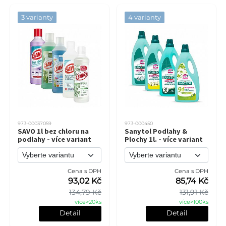
3 varianty
4 varianty
973-00037059
973-000450
SAVO 1l bez chloru na
Sanytol Podlahy &
podlahy - více variant
Plochy 1l. - více variant
Cena s DPH
Cena s DPH
93,02 Kč
85,74 Kč
134,79 Kč
131,91 Kč
více>20ks
více>100ks
Detail
Detail