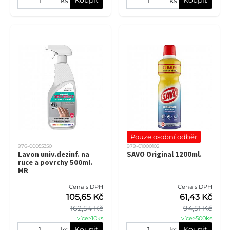
ks
ks
Pouze osobní odběr
976-00055350
979-01000102
Lavon univ.dezinf. na
SAVO Original 1200ml.
ruce a povrchy 500ml.
MR
Cena s DPH
Cena s DPH
105,65 Kč
61,43 Kč
162,54 Kč
94,51 Kč
více>10ks
více>500ks
Koupit
Koupit
ks
ks