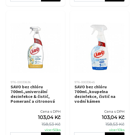
976-00033636
976-00033645
SAVO bez chlóru
SAVO bez chlóru
700ml.,univerzální
700ml.,koupelna
dezinfekce & čistič,
dezinfekce, čistič na
Pomeranč a citronová
vodní kámen
tráva
Cena s DPH
Cena s DPH
103,04 Kč
103,04 Kč
158,53 Kč
158,53 Kč
více>50ks
více>10ks