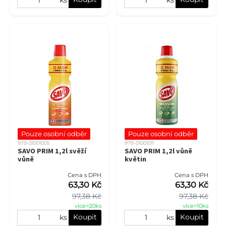
Pouze osobní odběr
Pouze osobní odběr
979-01001005
979-01001011
SAVO PRIM 1,2l svěží
SAVO PRIM 1,2l vůně
vůně
květin
Cena s DPH
Cena s DPH
63,30 Kč
63,30 Kč
97,38 Kč
97,38 Kč
více>20ks
více>10ks
Koupit
Koupit
ks
ks