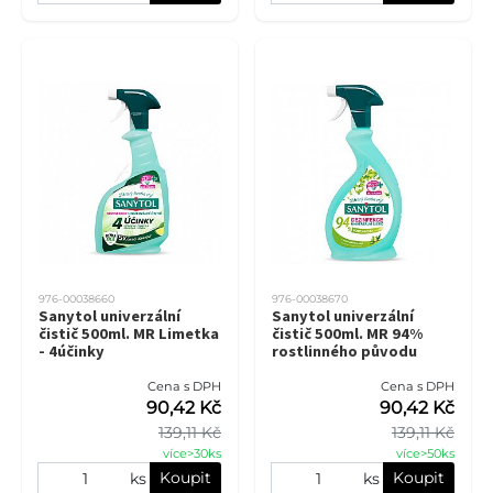
976-00038660
976-00038670
Sanytol univerzální
Sanytol univerzální
čistič 500ml. MR Limetka
čistič 500ml. MR 94%
- 4účinky
rostlinného původu
Cena s DPH
Cena s DPH
90,42 Kč
90,42 Kč
139,11 Kč
139,11 Kč
více>30ks
více>50ks
Koupit
Koupit
ks
ks