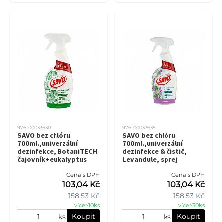
976-00033630
976-00033635
SAVO bez chlóru
SAVO bez chlóru
700ml.,univerzální
700ml.,univerzální
dezinfekce, BotaniTECH
dezinfekce & čistič,
čajovník+eukalyptus
Levandule, sprej
Cena s DPH
Cena s DPH
103,04 Kč
103,04 Kč
158,53 Kč
158,53 Kč
více>10ks
více>30ks
Koupit
Koupit
ks
ks