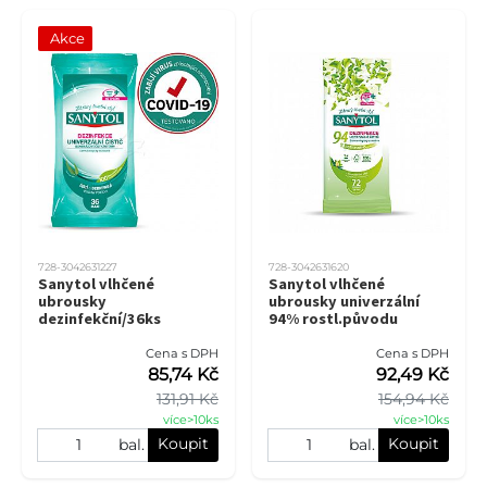
Akce
728-3042631227
728-3042631620
Sanytol vlhčené
Sanytol vlhčené
ubrousky
ubrousky univerzální
dezinfekční/36ks
94% rostl.původu
Cena s DPH
Cena s DPH
85,74 Kč
92,49 Kč
131,91 Kč
154,94 Kč
více>10ks
více>10ks
Koupit
Koupit
bal.
bal.