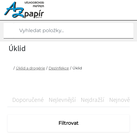
Úklid
/
Úklid a drogérie
/
Dezinfekce
/
Úklid
Doporučené
Nejlevnější
Nejdražší
Nejnovější
Filtrovat