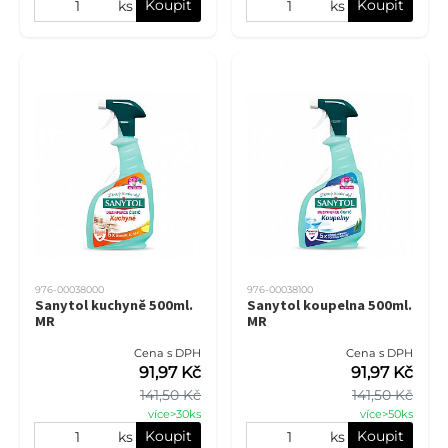
Koupit
Koupit
ks
ks
976-00038000
976-00038100
Sanytol kuchyně 500ml.
Sanytol koupelna 500ml.
MR
MR
Cena s DPH
Cena s DPH
91,97 Kč
91,97 Kč
141,50 Kč
141,50 Kč
více>30ks
více>50ks
Koupit
Koupit
ks
ks