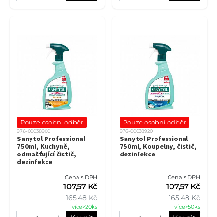
Pouze osobní odběr
Pouze osobní odběr
976-00038900
976-00038920
Sanytol Professional
Sanytol Professional
750ml, Kuchyně,
750ml, Koupelny, čistič,
odmašťující čistič,
dezinfekce
dezinfekce
Cena s DPH
Cena s DPH
107,57 Kč
107,57 Kč
165,48 Kč
165,48 Kč
více>20ks
více>50ks