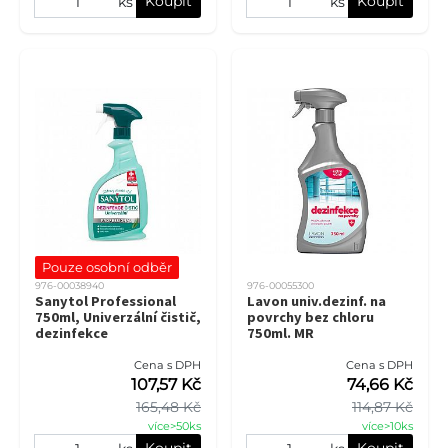
Koupit
Koupit
ks
ks
Pouze osobní odběr
976-00038940
976-00055300
Sanytol Professional
Lavon univ.dezinf. na
750ml, Univerzální čistič,
povrchy bez chloru
dezinfekce
750ml. MR
Cena s DPH
Cena s DPH
107,57 Kč
74,66 Kč
165,48 Kč
114,87 Kč
více>50ks
více>10ks
Koupit
Koupit