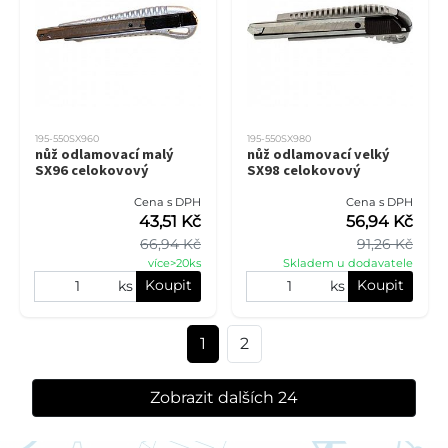
195-550SX960
195-550SX980
nůž odlamovací malý
nůž odlamovací velký
SX96 celokovový
SX98 celokovový
Cena s DPH
Cena s DPH
43,51 Kč
56,94 Kč
66,94 Kč
91,26 Kč
více>20ks
Skladem u dodavatele
Koupit
Koupit
ks
ks
1
2
Zobrazit dalších 24