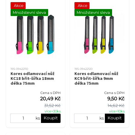
Akce
Akce
Množstevní sleva
Množstevní sleva
195-09422110
195-09422120
Kores odlamovací nůž
Kores odlamovací nůž
KC18 břit-šířka 18mm
KC9 břit-šířka 9mm
délka 75mm
délka 75mm
Cena s DPH
Cena s DPH
20,49 Kč
9,50 Kč
31,52 Kč
14,62 Kč
více>30ks
více>10ks
Koupit
Koupit
ks
ks