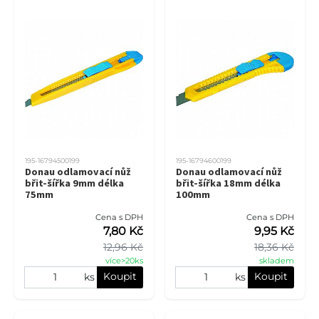
195-16794500199
195-16794600199
Donau odlamovací nůž
Donau odlamovací nůž
břit-šířka 9mm délka
břit-šířka 18mm délka
75mm
100mm
Cena s DPH
Cena s DPH
7,80 Kč
9,95 Kč
12,96 Kč
18,36 Kč
více>20ks
skladem
Koupit
Koupit
ks
ks