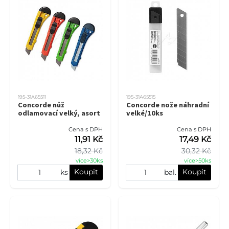
195-31A65511
195-31A65515
Concorde nůž
Concorde nože náhradní
odlamovací velký, asort
velké/10ks
Cena s DPH
Cena s DPH
11,91 Kč
17,49 Kč
18,32 Kč
30,32 Kč
více>30ks
více>50ks
Koupit
Koupit
ks
bal.