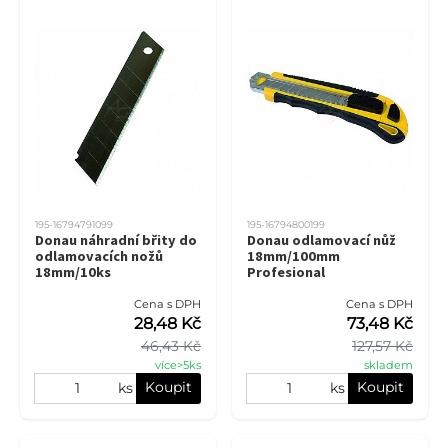
195-16794791099
195-16794800199
Donau náhradní břity do
Donau odlamovací nůž
odlamovacích nožů
18mm/100mm
18mm/10ks
Profesional
Cena s DPH
Cena s DPH
28,48 Kč
73,48 Kč
46,43 Kč
127,57 Kč
více>5ks
skladem
Koupit
Koupit
ks
ks