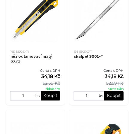
195-5500SX71
195-550SX01T
nůž odlamovací malý
skalpel SX01-T
SX71
Cena s DPH
Cena s DPH
34,18 Kč
34,18 Kč
52,59 Kč
52,59 Kč
skladem
více>10ks
Koupit
Koupit
ks
ks