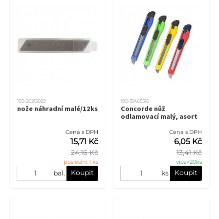
195-20215029
195-31A65510
nože náhradní malé/12ks
Concorde nůž
odlamovací malý, asort
Cena s DPH
Cena s DPH
15,71 Kč
6,05 Kč
24,16 Kč
13,41 Kč
poslední 1 ks
více>20ks
Koupit
Koupit
bal.
ks