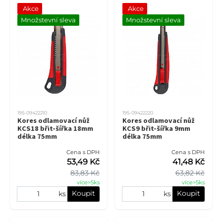
Akce
Akce
Množstevní sleva
Množstevní sleva
195-09422210
195-09422220
Kores odlamovací nůž
Kores odlamovací nůž
KCS18 břit-šířka 18mm
KCS9 břit-šířka 9mm
délka 75mm
délka 75mm
Cena s DPH
Cena s DPH
53,49 Kč
41,48 Kč
83,83 Kč
63,82 Kč
více>5ks
více>5ks
Koupit
Koupit
ks
ks