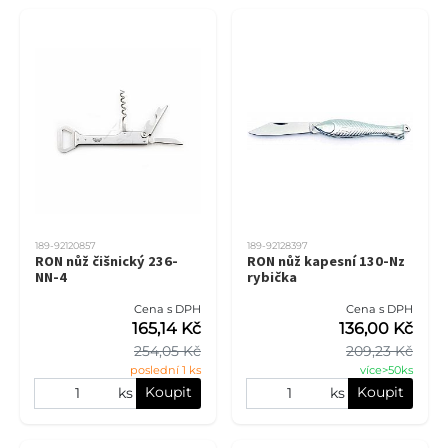
189-92120857
189-92128397
RON nůž čišnický 236-
RON nůž kapesní 130-Nz
NN-4
rybička
Cena s DPH
Cena s DPH
165,14 Kč
136,00 Kč
254,05 Kč
209,23 Kč
poslední 1 ks
více>50ks
Koupit
Koupit
ks
ks