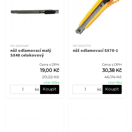
195-550SX480
195-550SX701
nůž odlamovací malý
nůž odlamovací SX70-1
SX48 celokovový
Cena s DPH
Cena s DPH
19,00 Kč
30,38 Kč
29,22 Kč
46,74 Kč
více>20ks
více>5ks
Koupit
Koupit
ks
ks