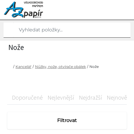
Nože
/
Kancelář
/
Nůžky, nože, otvírače obálek
/
Nože
Doporučené
Nejlevnější
Nejdražší
Nejnovější
Filtrovat