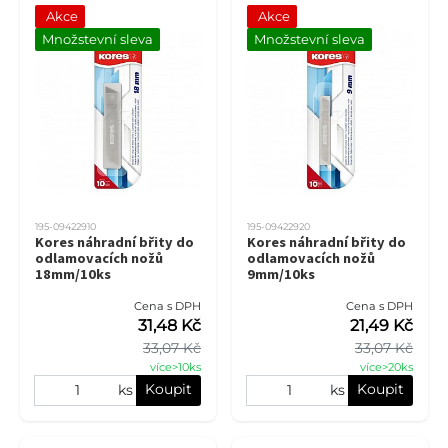
Akce
Akce
Množstevní sleva
Množstevní sleva
195-09422910
195-09422920
Kores náhradní břity do
Kores náhradní břity do
odlamovacích nožů
odlamovacích nožů
18mm/10ks
9mm/10ks
Cena s DPH
Cena s DPH
31,48 Kč
21,49 Kč
33,07 Kč
33,07 Kč
více>10ks
více>20ks
Koupit
Koupit
ks
ks