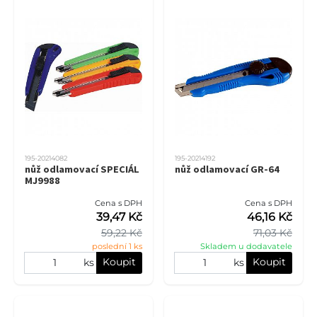
195-20214082
195-20214192
nůž odlamovací SPECIÁL
nůž odlamovací GR-64
MJ9988
Cena s DPH
Cena s DPH
39,47 Kč
46,16 Kč
59,22 Kč
71,03 Kč
poslední 1 ks
Skladem u dodavatele
Koupit
Koupit
ks
ks