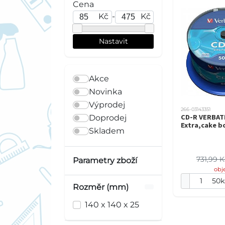
Cena
Kč
-
Kč
Akce
Novinka
Výprodej
266-03143351
CD-R VERBAT
Doprodej
Extra,cake b
Skladem
731,99 
Parametry zboží
obj
50k
Rozměr (mm)
140 x 140 x 25