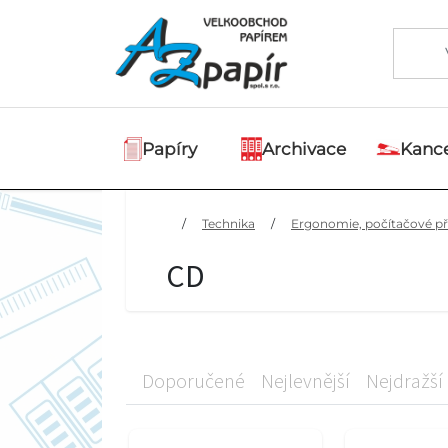
Papíry
Archivace
Kance
/
Technika
/
Ergonomie, počítačové pří
CD
Doporučené
Nejlevnější
Nejdražší