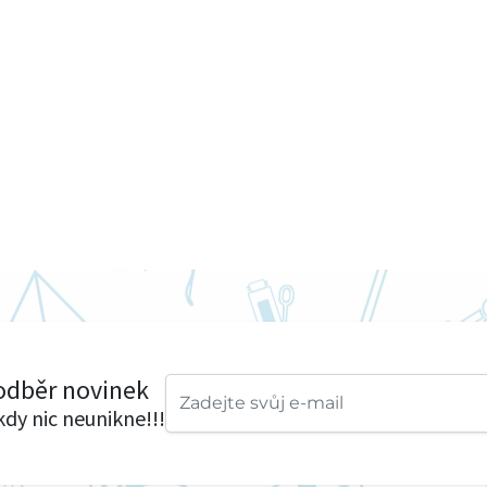
 odběr novinek
ikdy nic neunikne!!!