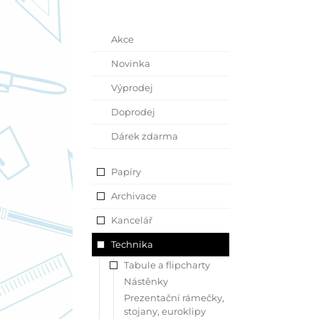
Akce
Novinka
Výprodej
Doprodej
Dárek zdarma
Papíry
Archivace
Kancelář
Technika
Tabule a flipcharty
Nástěnky
Prezentační rámečky,
stojany, euroklipy