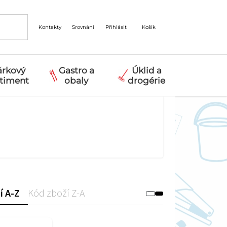
Kontakty
Srovnání
Přihlásit
Košík
árkový
Gastro a
Úklid a
rtiment
obaly
drogérie
í A-Z
Kód zboží Z-A