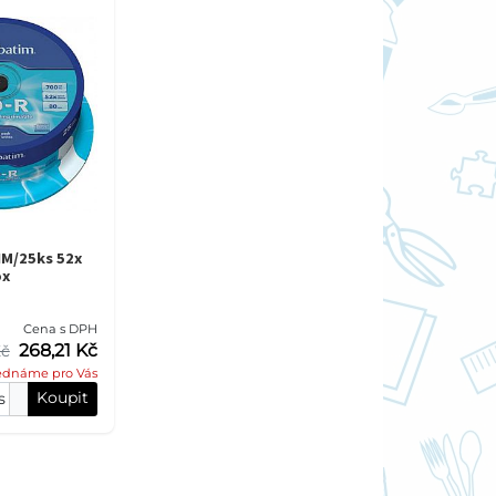
M/25ks 52x
ox
Cena s DPH
268,21 Kč
Kč
ednáme pro Vás
Koupit
s