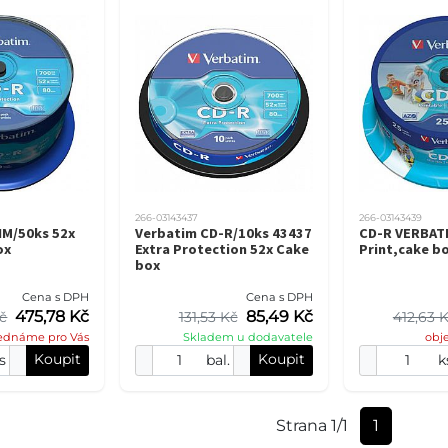
266-03143437
266-03143439
IM/50ks 52x
Verbatim CD-R/10ks 43437
CD-R VERBATI
ox
Extra Protection 52x Cake
Print,cake b
box
Cena s DPH
Cena s DPH
475,78 Kč
85,49 Kč
Kč
131,53 Kč
412,63 
ednáme pro Vás
Skladem u dodavatele
obj
Koupit
Koupit
s
bal.
k
Strana 1/1
1