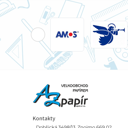
Kontakty
Dobšická 3498/13, Znojmo 669 02