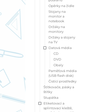
Opěrky na židle
Stojany na
monitor a
notebook
Držáky na
monitory
Držáky a stojany
na TV
Datová média
CD
DVD
Obaly
Paměťová média
(USB flash disk)
Čistící prostředky
Štítkovače, pásky a
štítky
Stupátka
Etiketovací a
splintovací kleště,