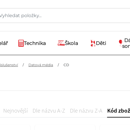
D
lář
Technika
Škola
Děti
so
slušenství
/
Datová média
/
CD
Nejnovější
Dle názvu A-Z
Dle názvu Z-A
Kód zbož