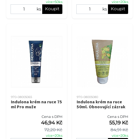
více>50ks
více>20ks
Koupit
Koupit
ks
ks
970-08005065
970-08005080
Indulona krém na ruce 75
Indulona krém na ruce
ml Pro muže
50ml. Obnovující zázrak
Cena s DPH
Cena s DPH
46,94 Kč
55,19 Kč
72,20 Kč
84,91 Kč
více>20ks
více>20ks