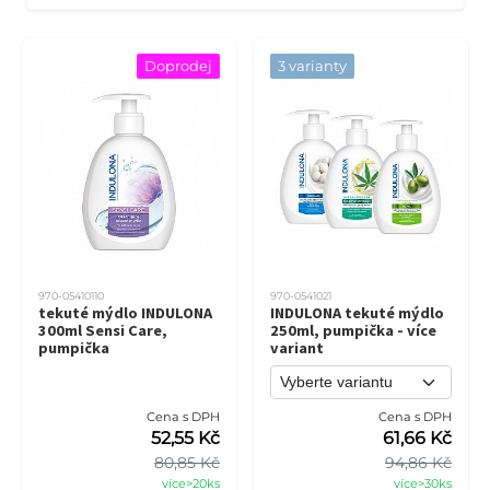
Doprodej
3 varianty
970-05410110
970-0541021
tekuté mýdlo INDULONA
INDULONA tekuté mýdlo
300ml Sensi Care,
250ml, pumpička - více
pumpička
variant
Cena s DPH
Cena s DPH
52,55 Kč
61,66 Kč
80,85 Kč
94,86 Kč
více>20ks
více>30ks