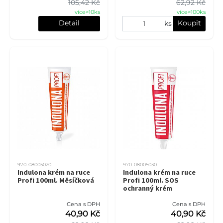
105,42 Kč
62,92 Kč
více>10ks
více>100ks
Detail
Koupit
ks
970-08005020
970-08005030
Indulona krém na ruce
Indulona krém na ruce
Profi 100ml. Měsíčková
Profi 100ml. SOS
ochranný krém
Cena s DPH
Cena s DPH
40,90 Kč
40,90 Kč