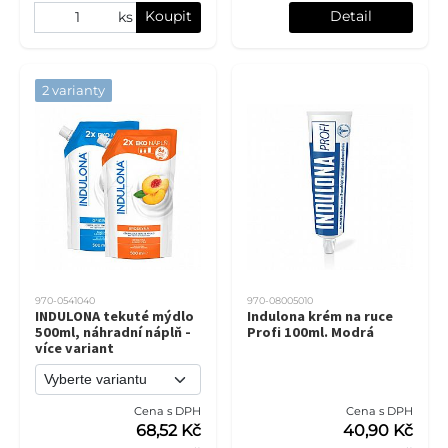
Koupit
Detail
ks
2 varianty
970-0541040
970-08005010
INDULONA tekuté mýdlo
Indulona krém na ruce
500ml, náhradní náplň -
Profi 100ml. Modrá
více variant
Cena s DPH
Cena s DPH
68,52 Kč
40,90 Kč