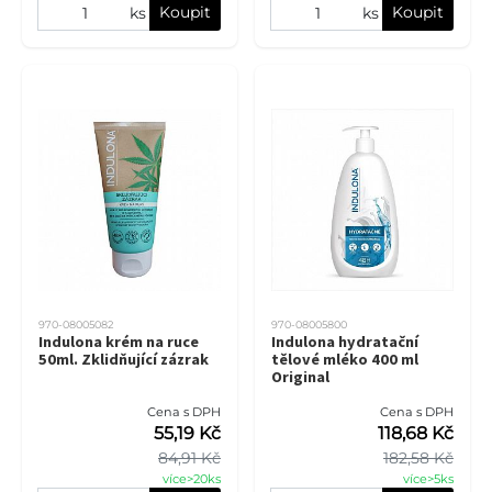
Koupit
Koupit
ks
ks
970-08005082
970-08005800
Indulona krém na ruce
Indulona hydratační
50ml. Zklidňující zázrak
tělové mléko 400 ml
Original
Cena s DPH
Cena s DPH
55,19 Kč
118,68 Kč
84,91 Kč
182,58 Kč
více>20ks
více>5ks