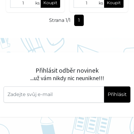
Koupit
Koupit
ks
ks
Strana 1/1
1
Přihlásit odběr novinek
...už vám nikdy nic neunikne!!!
Příhlásit