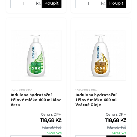
Koupit
Koupit
ks
ks
970-08005802
970-08005804
Indulona hydratační
Indulona hydratační
tělové mléko 400 ml Aloe
tělové mléko 400 ml
Vera
Vzácné Oleje
Cena s DPH
Cena s DPH
118,68 Kč
118,68 Kč
182,58 Kč
182,58 Kč
více>5ks
více>5ks