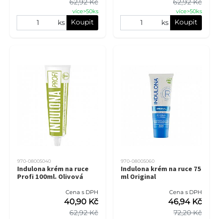
62,92 Kč
62,92 Kč
více>50ks
více>50ks
Koupit
Koupit
ks
ks
970-08005040
970-08005060
Indulona krém na ruce
Indulona krém na ruce 75
Profi 100ml. Olivová
ml Original
Cena s DPH
Cena s DPH
40,90 Kč
46,94 Kč
62,92 Kč
72,20 Kč