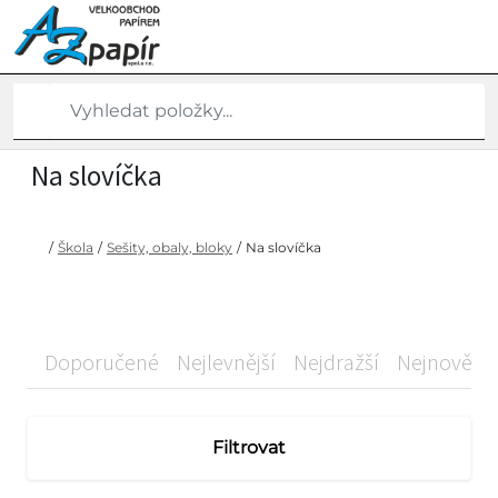
Na slovíčka
/
Škola
/
Sešity, obaly, bloky
/
Na slovíčka
Doporučené
Nejlevnější
Nejdražší
Nejnovější
Filtrovat