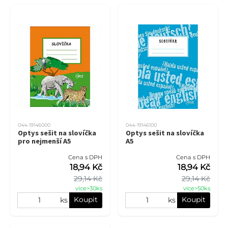
044-19146000
044-19146100
Optys sešit na slovíčka
Optys sešit na slovíčka
pro nejmenší A5
A5
Cena s DPH
Cena s DPH
18,94 Kč
18,94 Kč
29,14 Kč
29,14 Kč
více>30ks
více>50ks
Koupit
Koupit
ks
ks