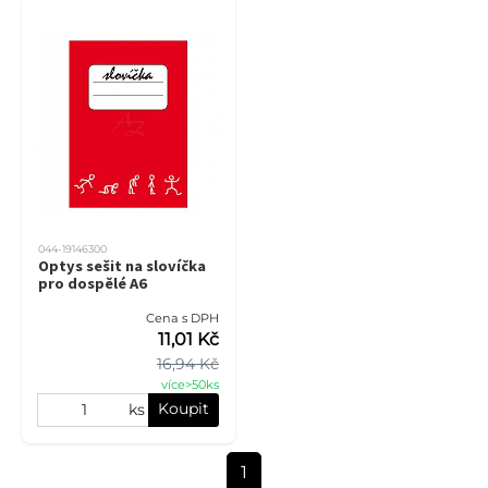
044-19146300
Optys sešit na slovíčka
pro dospělé A6
Cena s DPH
11,01 Kč
16,94 Kč
více>50ks
Koupit
ks
1