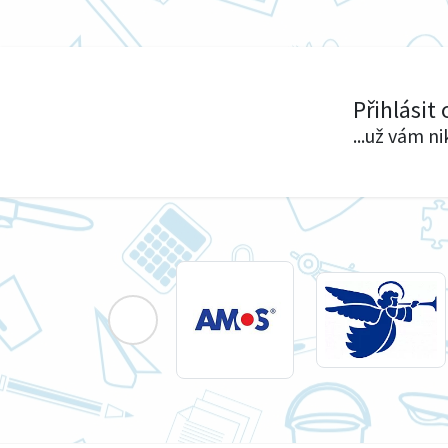
Přihlásit
...už vám n