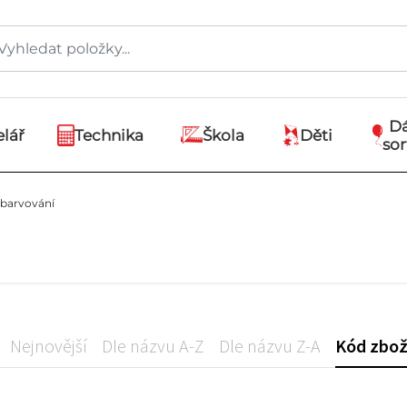
D
lář
Technika
Škola
Děti
so
ybarvování
Nejnovější
Dle názvu A-Z
Dle názvu Z-A
Kód zbož