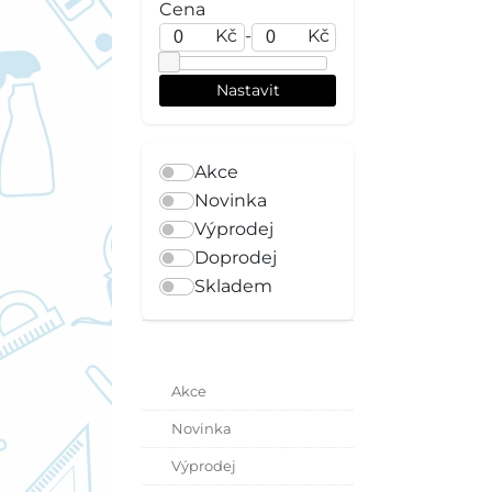
Cena
Kč
-
Kč
Akce
Novinka
Výprodej
Doprodej
Skladem
Akce
Novinka
Výprodej