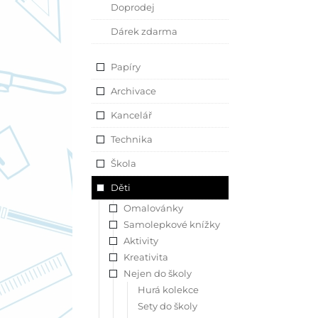
Doprodej
Dárek zdarma
Papíry
Archivace
Kancelář
Technika
Škola
Děti
Omalovánky
Samolepkové knížky
Aktivity
Kreativita
Nejen do školy
Hurá kolekce
Sety do školy