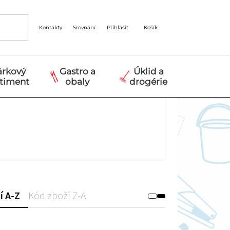
Kontakty
Srovnání
Přihlásit
Košík
árkový
Gastro a
Úklid a
rtiment
obaly
drogérie
í A-Z
Kód zboží Z-A