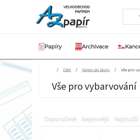
Papíry
Archivace
Kance
/
Děti
/
Nejen do školy
/
Vše pro v
Vše pro vybarvování
Doporučené
Nejlevnější
Nejdražší