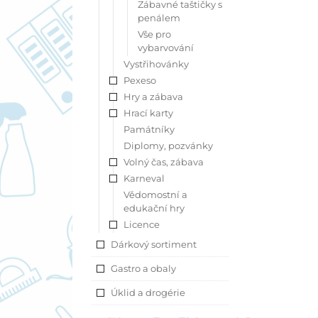
Zábavné taštičky s
penálem
Vše pro
vybarvování
Vystřihovánky
Pexeso
Hry a zábava
Hrací karty
Památníky
Diplomy, pozvánky
Volný čas, zábava
Karneval
Vědomostní a
edukační hry
Licence
Dárkový sortiment
Gastro a obaly
Úklid a drogérie