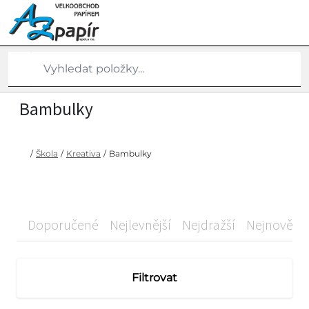
Bambulky
/
Škola
/
Kreativa
/
Bambulky
Doporučené
Nejlevnější
Nejdražší
Nejnovější
Filtrovat