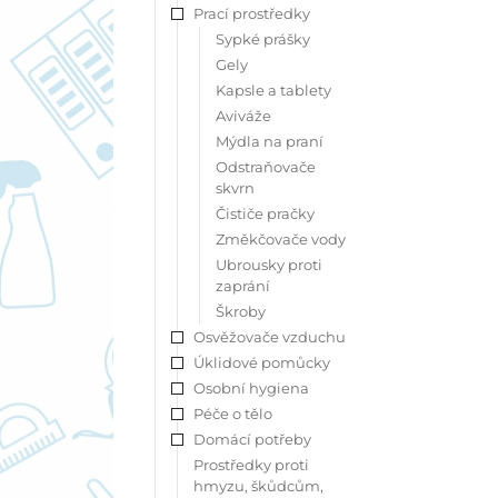
Prací prostředky
Sypké prášky
Gely
Kapsle a tablety
Aviváže
Mýdla na praní
Odstraňovače
skvrn
Čističe pračky
Změkčovače vody
Ubrousky proti
zaprání
Škroby
Osvěžovače vzduchu
Úklidové pomůcky
Osobní hygiena
Péče o tělo
Domácí potřeby
Prostředky proti
hmyzu, škůdcům,