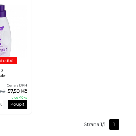
í odběr
 Z
ule
Cena s DPH
57,50 Kč
 Kč
více>10ks
Koupit
s
Strana 1/1
1