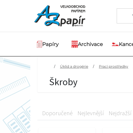
Papíry
Archivace
Kance
/
Úklid a drogérie
/
Prací prostředky
Škroby
Doporučené
Nejlevnější
Nejdražší