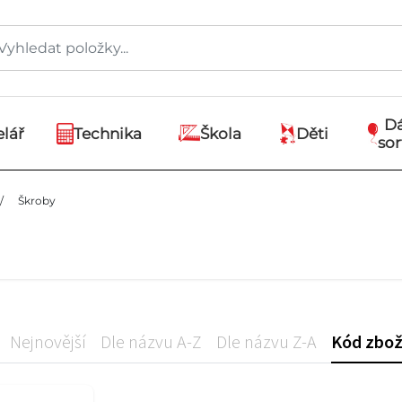
D
lář
Technika
Škola
Děti
so
/
Škroby
Nejnovější
Dle názvu A-Z
Dle názvu Z-A
Kód zbož