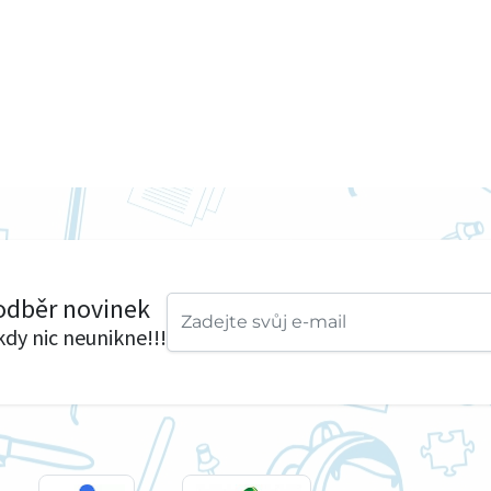
 odběr novinek
ikdy nic neunikne!!!