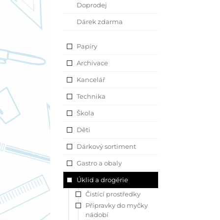
Doprodej
Dárek zdarma
Papíry
Archivace
Kancelář
Technika
Škola
Děti
Dárkový sortiment
Gastro a obaly
Úklid a drogérie
Čistící prostředky
Přípravky do myčky
nádobí