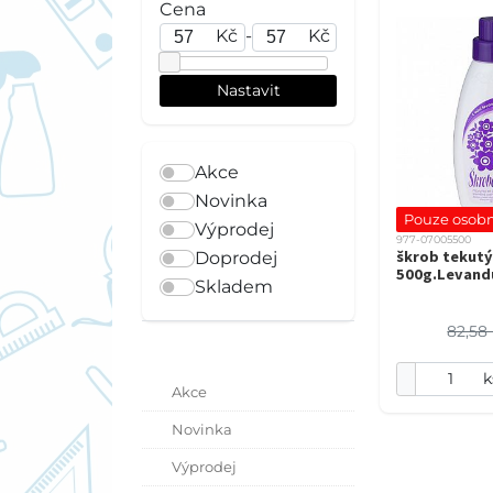
Cena
Kč
-
Kč
Akce
Novinka
Pouze osobn
Výprodej
977-07005500
škrob tekutý
Doprodej
500g.Levand
Skladem
82,58
k
Akce
Novinka
Výprodej