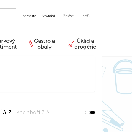
Kontakty
Srovnání
Přihlásit
Košík
árkový
Gastro a
Úklid a
rtiment
obaly
drogérie
í A-Z
Kód zboží Z-A