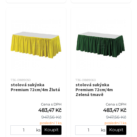
736-01889050
736-01889060
stolová sukýnka
stolová sukýnka
Premium 72cm/4m Žlutá
Premium 72cm/4m
Zelená tmavě
Cena s DPH
Cena s DPH
483,47 Kč
483,47 Kč
947,56 Kč
947,56 Kč
poslední 1 ks
poslední 1 ks
Koupit
Koupit
ks
ks