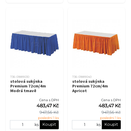
736-01889030
736-01889040
stolová sukýnka
stolová sukýnka
Premium 72cm/4m
Premium 72cm/4m
Modrá tmavě
Apricot
Cena s DPH
Cena s DPH
483,47 Kč
483,47 Kč
947,56 Kč
947,56 Kč
poslední 1 ks
poslední 1 ks
Koupit
Koupit
ks
ks