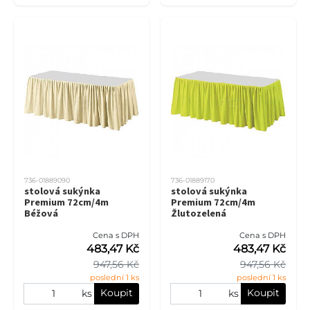
736-01889090
736-01889170
stolová sukýnka
stolová sukýnka
Premium 72cm/4m
Premium 72cm/4m
Béžová
Žlutozelená
Cena s DPH
Cena s DPH
483,47 Kč
483,47 Kč
947,56 Kč
947,56 Kč
poslední 1 ks
poslední 1 ks
Koupit
Koupit
ks
ks