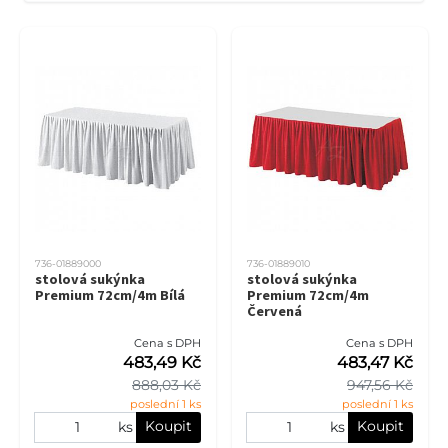
736-01889000
736-01889010
stolová sukýnka
stolová sukýnka
Premium 72cm/4m Bílá
Premium 72cm/4m
Červená
Cena s DPH
Cena s DPH
483,49 Kč
483,47 Kč
888,03 Kč
947,56 Kč
poslední 1 ks
poslední 1 ks
Koupit
Koupit
ks
ks