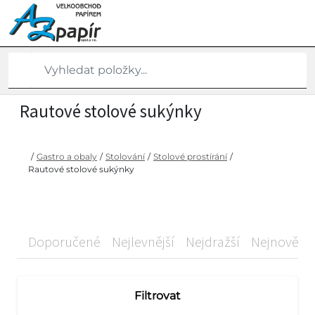
Rautové stolové sukýnky
/
Gastro a obaly
/
Stolování
/
Stolové prostírání
/
Rautové stolové sukýnky
Doporučené
Nejlevnější
Nejdražší
Nejnovější
Filtrovat