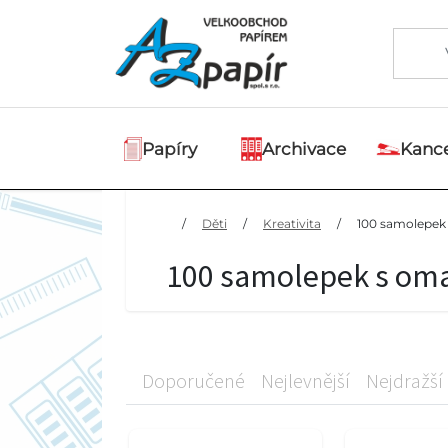
Papíry
Archivace
Kance
/
Děti
/
Kreativita
/
100 samolepek 
100 samolepek s oma
Doporučené
Nejlevnější
Nejdražší