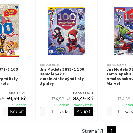
555-012838731
555-012838748
072-8 100
Jiri Models 3873-1 100
Jiri Models 3
samolepek s
samolepek s
ými listy
omalovánkovými listy
omalovánkový
rola
Spidey
Marvel
Cena s DPH
Cena s DPH
69,49 Kč
83,49 Kč
 Kč
134,58 Kč
134,58 
skladem
Skladem u dodavatele
Sklade
Koupit
Koupit
a
sada
sad
Strana 1/1
1