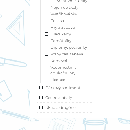
Kreativní kufříky
Nejen do školy
Vystřihovánky
Pexeso
Hry a zábava
Hrací karty
Památníky
Diplomy, pozvánky
Volný čas, zábava
Karneval
Vědomostní a
edukační hry
Licence
Dárkový sortiment
Gastro a obaly
Úklid a drogérie