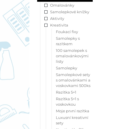
Omalovánky
Samolepkové knížky
Aktivity
Kreativita
Foukací fixy
Samolepky s
razítkem
100 samolepek s
omalovánkovými
listy
Samolepky
Samolepkové sety
s omalovánkami a
voskovkami 500ks
Razítka 5+1
Razítka 5+1 s
voskovkou
Moje první razítka
Luxusní kreativní
sety