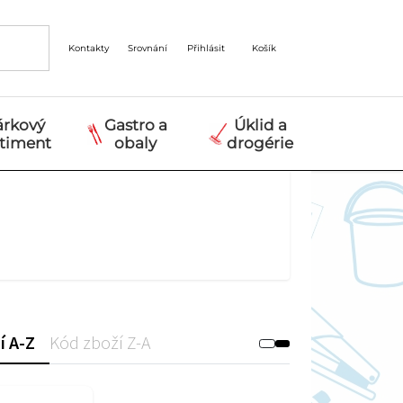
Kontakty
Srovnání
Přihlásit
Košík
árkový
Gastro a
Úklid a
rtiment
obaly
drogérie
í A-Z
Kód zboží Z-A