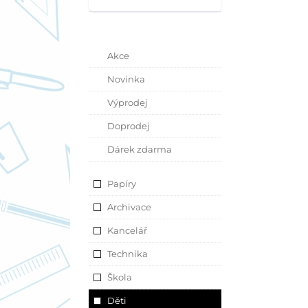
Akce
Novinka
Výprodej
Doprodej
Dárek zdarma
Papíry
Archivace
Kancelář
Technika
Škola
Děti