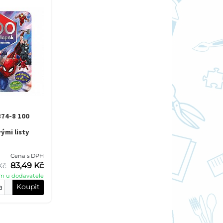
874-8 100
mi listy
Cena s DPH
83,49 Kč
Kč
m u dodavatele
Koupit
a