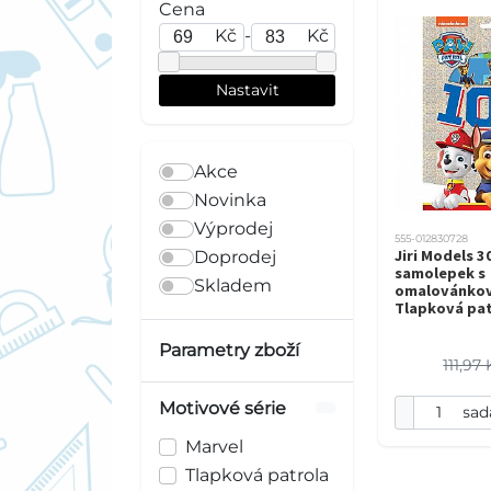
Cena
Kč
-
Kč
Akce
Novinka
Výprodej
555-012830728
Jiri Models 3
Doprodej
samolepek s
Skladem
omalovánkov
Tlapková pat
Parametry zboží
111,97
Motivové série
sad
Marvel
Tlapková patrola