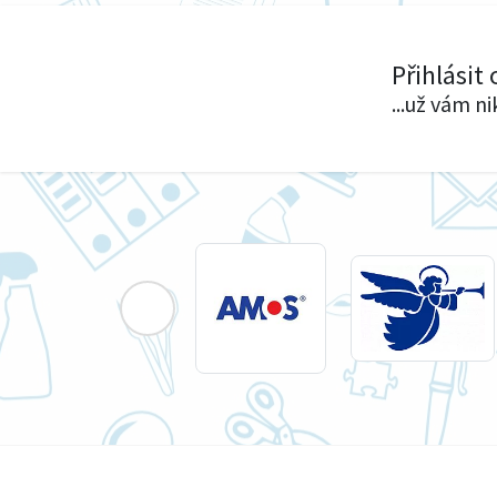
Přihlásit
...už vám n