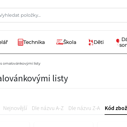
D
lář
Technika
Škola
Děti
so
s omalovánkovými listy
lovánkovými listy
Nejnovější
Dle názvu A-Z
Dle názvu Z-A
Kód zbož