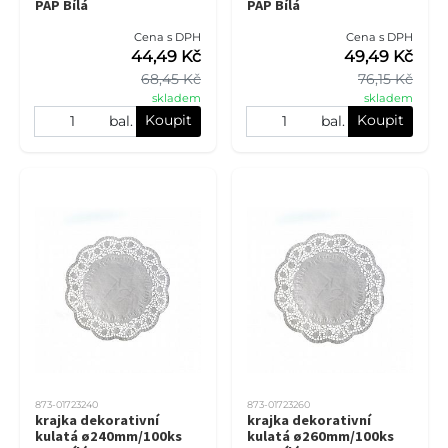
PAP Bílá
PAP Bílá
Cena s DPH
Cena s DPH
44,49 Kč
49,49 Kč
68,45 Kč
76,15 Kč
skladem
skladem
Koupit
Koupit
bal.
bal.
873-01723240
873-01723260
krajka dekorativní
krajka dekorativní
kulatá ø240mm/100ks
kulatá ø260mm/100ks