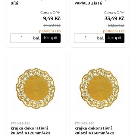
Bílá
PAP/ALU Zlatá
Cena s DPH
Cena s DPH
9,49 Kč
33,49 Kč
14,60 Kč
51,53 Kč
poslední 1 ks
poslední 1 ks
Koupit
Koupit
bal.
bal.
873-01654630
873-01654660
krajka dekorativní
krajka dekorativní
kulatá ø320mm/4ks
kulatá ø360mm/4ks