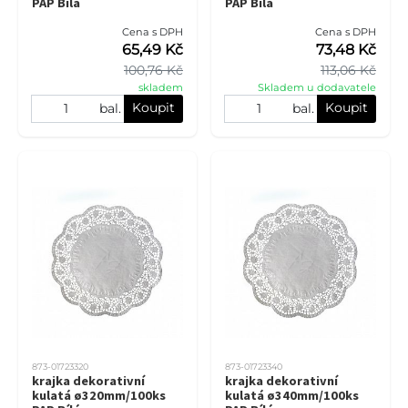
PAP Bílá
PAP Bílá
Cena s DPH
Cena s DPH
65,49 Kč
73,48 Kč
100,76 Kč
113,06 Kč
skladem
Skladem u dodavatele
Koupit
Koupit
bal.
bal.
873-01723320
873-01723340
krajka dekorativní
krajka dekorativní
kulatá ø320mm/100ks
kulatá ø340mm/100ks