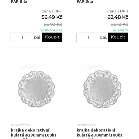
PAP Bílá
PAP Bílá
Cena s DPH
Cena s DPH
56,49 Kč
62,48 Kč
86,93 Kč
96,13 Kč
poslední 2 ks
skladem
Koupit
Koupit
bal.
bal.
873-01723280
873-01723300
krajka dekorativní
krajka dekorativní
kulatá ø280mm/100ks
kulatá ø300mm/100ks