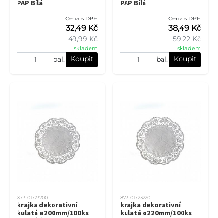
PAP Bílá
PAP Bílá
Cena s DPH
Cena s DPH
32,49 Kč
38,49 Kč
49,99 Kč
59,22 Kč
skladem
skladem
Koupit
Koupit
bal.
bal.
873-01723200
873-01723220
krajka dekorativní
krajka dekorativní
kulatá ø200mm/100ks
kulatá ø220mm/100ks