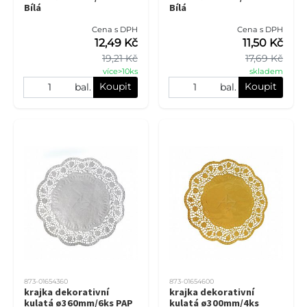
Bílá
Bílá
Cena s DPH
Cena s DPH
12,49 Kč
11,50 Kč
19,21 Kč
17,69 Kč
více>10ks
skladem
Koupit
Koupit
bal.
bal.
873-01654360
873-01654600
krajka dekorativní
krajka dekorativní
kulatá ø360mm/6ks PAP
kulatá ø300mm/4ks