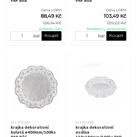
PAP Bílá
PAP Bílá
Cena s DPH
Cena s DPH
88,49 Kč
103,49 Kč
136,14 Kč
159,22 Kč
poslední 2 ks
Skladem u dodavatele
Koupit
Koupit
bal.
bal.
873-01723400
873-02721180
krajka dekorativní
krajka dekorativní
kulatá ø400mm/100ks
oválna
PAP Bílá
130x180mm/500ks PAP