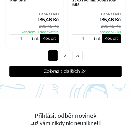
Bílá
Cena s DPH
Cena s DPH
135,48 Kč
135,48 Kč
208,45 Kč
208,45 Kč
Skladem u dodavatele
poslední 2 ks
Koupit
Koupit
bal.
bal.
1
2
3
Zobrazit dalších 24
Přihlásit odběr novinek
...už vám nikdy nic neunikne!!!