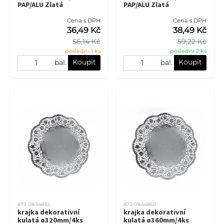
PAP/ALU Zlatá
PAP/ALU Zlatá
Cena s DPH
Cena s DPH
36,49 Kč
38,49 Kč
56,14 Kč
59,22 Kč
poslední 1 ks
poslední 2 ks
Koupit
Koupit
bal.
bal.
873-01654830
873-01654860
krajka dekorativní
krajka dekorativní
kulatá ø320mm/4ks
kulatá ø360mm/4ks