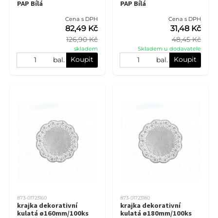
PAP Bílá
PAP Bílá
Cena s DPH
Cena s DPH
82,49 Kč
31,48 Kč
126,90 Kč
48,45 Kč
skladem
Skladem u dodavatele
Koupit
Koupit
bal.
bal.
873-01723160
873-01723180
krajka dekorativní
krajka dekorativní
kulatá ø160mm/100ks
kulatá ø180mm/100ks