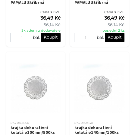
PAP/ALU Stříbrná
PAP/ALU Stříbrná
Cena s DPH
Cena s DPH
36,49 Kč
36,49 Kč
56,14 Kč
56,14 Kč
Skladem u dodavatele
poslední 2 ks
Koupit
Koupit
bal.
bal.
873-01723100
873-01723140
krajka dekorativní
krajka dekorativní
kulatá ø100mm/500ks
kulatá ø140mm/100ks