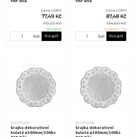
PAP Bílá
PAP Bílá
Cena s DPH
Cena s DPH
77,49 Kč
87,48 Kč
119,22 Kč
134,60 Kč
skladem
poslední 1 ks
Koupit
Koupit
bal.
bal.
873-01723360
873-01723380
krajka dekorativní
krajka dekorativní
kulatá ø360mm/100ks
kulatá ø380mm/100ks