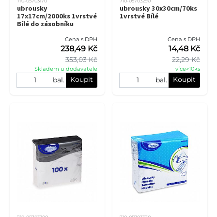
710-05703170
710-05703290
ubrousky
ubrousky 30x30cm/70ks
17x17cm/2000ks 1vrstvé
1vrstvé Bílé
Bílé do zásobníku
Cena s DPH
Cena s DPH
238,49 Kč
14,48 Kč
353,03 Kč
22,29 Kč
Skladem u dodavatele
více>10ks
Koupit
Koupit
bal.
bal.