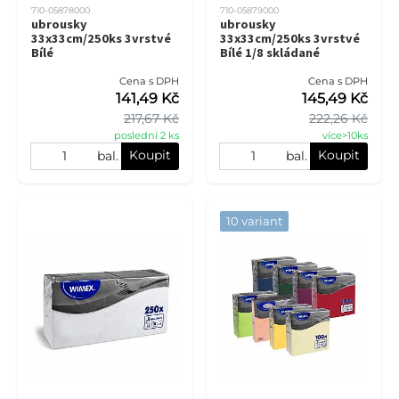
710-05878000
710-05879000
ubrousky
ubrousky
33x33cm/250ks 3vrstvé
33x33cm/250ks 3vrstvé
Bílé
Bílé 1/8 skládané
Cena s DPH
Cena s DPH
141,49 Kč
145,49 Kč
217,67 Kč
222,26 Kč
poslední 2 ks
více>10ks
Koupit
Koupit
bal.
bal.
10 variant