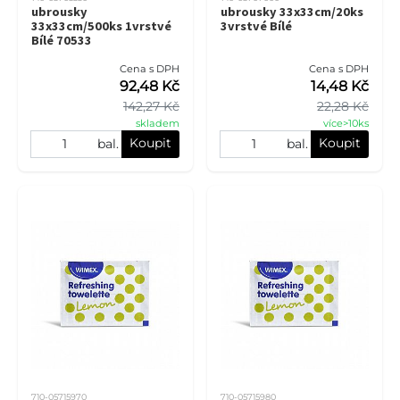
ubrousky
ubrousky 33x33cm/20ks
33x33cm/500ks 1vrstvé
3vrstvé Bílé
Bílé 70533
Cena s DPH
Cena s DPH
92,48 Kč
14,48 Kč
142,27 Kč
22,28 Kč
skladem
více>10ks
Koupit
Koupit
bal.
bal.
710-05715970
710-05715980