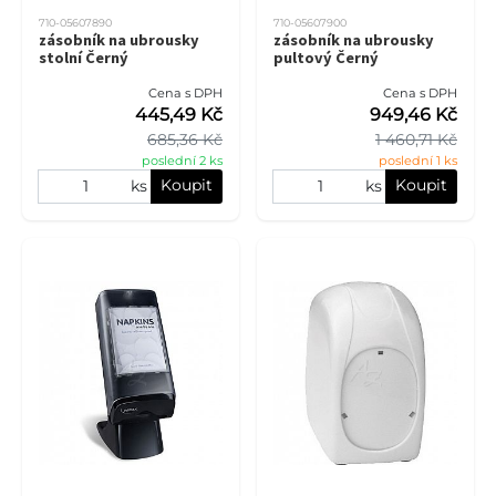
710-05607890
710-05607900
zásobník na ubrousky
zásobník na ubrousky
stolní Černý
pultový Černý
Cena s DPH
Cena s DPH
445,49 Kč
949,46 Kč
685,36 Kč
1 460,71 Kč
poslední 2 ks
poslední 1 ks
Koupit
Koupit
ks
ks