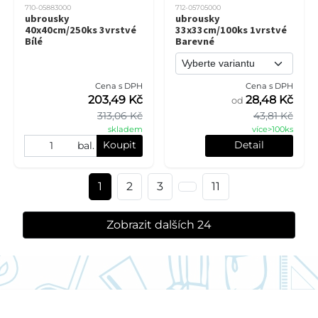
710-05883000
712-05705000
ubrousky
ubrousky
40x40cm/250ks 3vrstvé
33x33cm/100ks 1vrstvé
Bílé
Barevné
Cena s DPH
Cena s DPH
203,49 Kč
28,48 Kč
od
313,06 Kč
43,81 Kč
skladem
více>100ks
Koupit
Detail
bal.
1
2
3
11
Zobrazit dalších 24