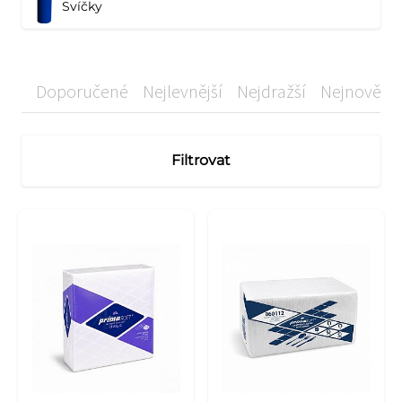
Svíčky
Doporučené
Nejlevnější
Nejdražší
Nejnovější
Filtrovat