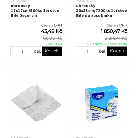
710-05701170
710-05703000
ubrousky
ubrousky
17x17cm/500ks 1vrstvé
30x33cm/7200ks 1vrstvé
Bílé Dezertní
Bílé do zásobníku
Cena s DPH
Cena s DPH
43,49 Kč
1 850,47 Kč
66,90 Kč
3 214,41 Kč
více>20ks
Skladem u dodavatele
Koupit
Koupit
bal.
bal.