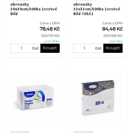
ubrousky
ubrousky
30x30cm/500ks 1vrstvé
33x33cm/500ks 1vrstvé
Bílé
Bílé 70531
Cena s DPH
Cena s DPH
78,48 Kč
84,48 Kč
120,73 Kč
129,98 Kč
více>30ks
více>5ks
Koupit
Koupit
bal.
bal.
710-05705330
710-05707000