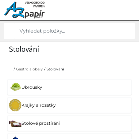
Stolování
/
Gastro a obaly
/
Stolování
Ubrousky
Krajky a rozetky
Stolové prostírání