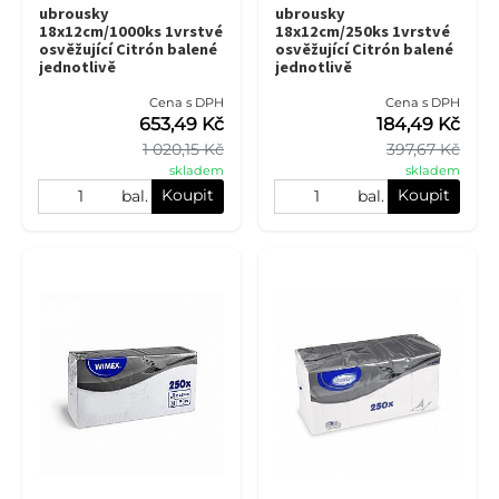
ubrousky
ubrousky
18x12cm/1000ks 1vrstvé
18x12cm/250ks 1vrstvé
osvěžující Citrón balené
osvěžující Citrón balené
jednotlivě
jednotlivě
Cena s DPH
Cena s DPH
653,49 Kč
184,49 Kč
1 020,15 Kč
397,67 Kč
skladem
skladem
Koupit
Koupit
bal.
bal.