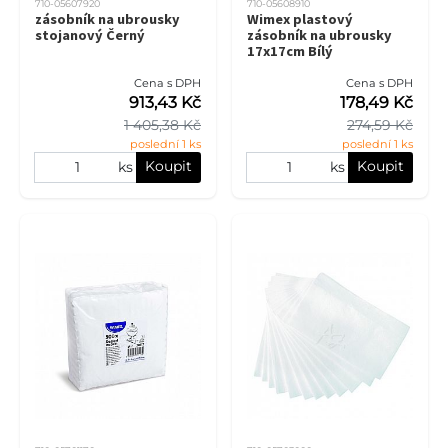
710-05607920
710-05608910
zásobník na ubrousky
Wimex plastový
stojanový Černý
zásobník na ubrousky
17x17cm Bílý
Cena s DPH
Cena s DPH
913,43 Kč
178,49 Kč
1 405,38 Kč
274,59 Kč
poslední 1 ks
poslední 1 ks
Koupit
Koupit
ks
ks