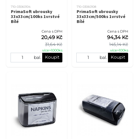
710-03060104
710-03060108
PrimaSoft ubrousky
PrimaSoft ubrousky
33x33cm/100ks 1vrstvé
33x33cm/500ks 1vrstvé
Bílé
Bílé
Cena s DPH
Cena s DPH
20,49 Kč
94,34 Kč
31,64 Kč
145,14 Kč
více>1000ks
více>100ks
Koupit
Koupit
bal.
bal.