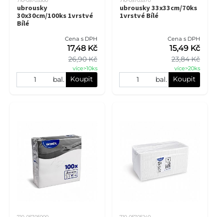
710-05703300
710-05703370
ubrousky
ubrousky 33x33cm/70ks
30x30cm/100ks 1vrstvé
1vrstvé Bílé
Bílé
Cena s DPH
Cena s DPH
17,48 Kč
15,49 Kč
26,90 Kč
23,84 Kč
více>10ks
více>20ks
Koupit
Koupit
bal.
bal.
710-05705000
710-05705240