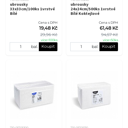
ubrousky
ubrousky
33x33cm/100ks 1vrstvé
24x24cm/500ks 1vrstvé
Bílé
Bílé Koktejlové
Cena s DPH
Cena s DPH
19,48 Kč
61,48 Kč
29,96 Kč
94,57 Kč
více>100ks
více>50ks
Koupit
Koupit
bal.
bal.
710-05705300
710-05705310