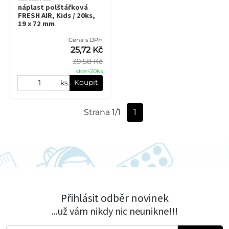
náplast polštářková
FRESH AIR, Kids / 20ks,
19 x 72 mm
Cena s DPH
25,72 Kč
39,58 Kč
více>20ks
Koupit
ks
Strana 1/1
1
Přihlásit odběr novinek
...už vám nikdy nic neunikne!!!