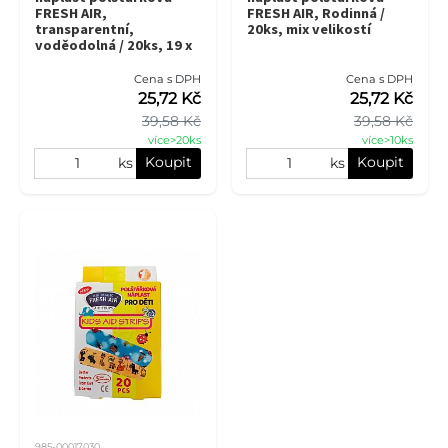
FRESH AIR,
FRESH AIR, Rodinná /
transparentní,
20ks, mix velikostí
voděodolná / 20ks, 19 x
72 mm
Cena s DPH
Cena s DPH
25,72 Kč
25,72 Kč
39,58 Kč
39,58 Kč
více>20ks
více>10ks
Koupit
Koupit
ks
ks
985-00017030