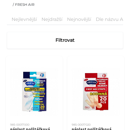
/
FRESH AIR
Nejlevnější
Nejdražší
Nejnovější
Dle názvu A-Z
Filtrovat
985-00017000
985-00017020
náplast polštářková
náplast polštářková