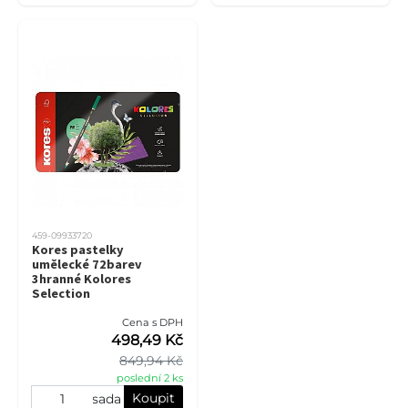
459-09933720
Kores pastelky
umělecké 72barev
3hranné Kolores
Selection
Cena s DPH
498,49 Kč
849,94 Kč
poslední 2 ks
Koupit
sada