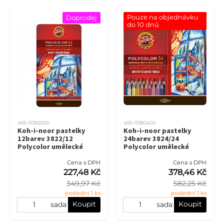
Pouze na objednávku 
Doprodej
do 10 dnů
459-01382200
459-01382400
Koh-i-noor pastelky
Koh-i-noor pastelky
12barev 3822/12
24barev 3824/24
Polycolor umělecké
Polycolor umělecké
Cena s DPH
Cena s DPH
227,48 Kč
378,46 Kč
349,97 Kč
582,25 Kč
poslední 1 ks
poslední 1 ks
Koupit
Koupit
sada
sada