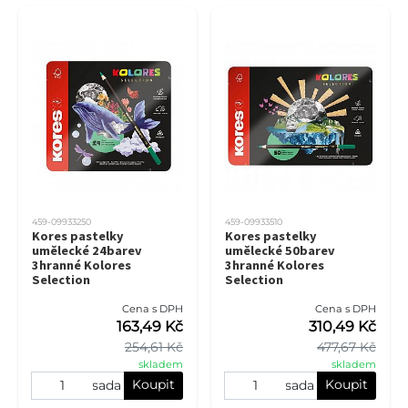
459-09933250
459-09933510
Kores pastelky
Kores pastelky
umělecké 24barev
umělecké 50barev
3hranné Kolores
3hranné Kolores
Selection
Selection
Cena s DPH
Cena s DPH
163,49 Kč
310,49 Kč
254,61 Kč
477,67 Kč
skladem
skladem
Koupit
Koupit
sada
sada