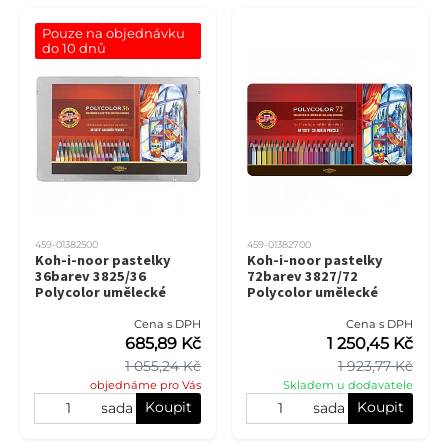
Pouze na objednávku 
do 10 dnů
459-01382500
459-01382700
Koh-i-noor pastelky
Koh-i-noor pastelky
36barev 3825/36
72barev 3827/72
Polycolor umělecké
Polycolor umělecké
Cena s DPH
Cena s DPH
685,89 Kč
1 250,45 Kč
1 055,24 Kč
1 923,77 Kč
objednáme pro Vás
Skladem u dodavatele
Koupit
Koupit
sada
sada