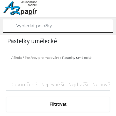
Pastelky umělecké
/
Škola
/
Potřeby pro malování
/
Pastelky umělecké
Doporučené
Nejlevnější
Nejdražší
Nejnovější
Filtrovat