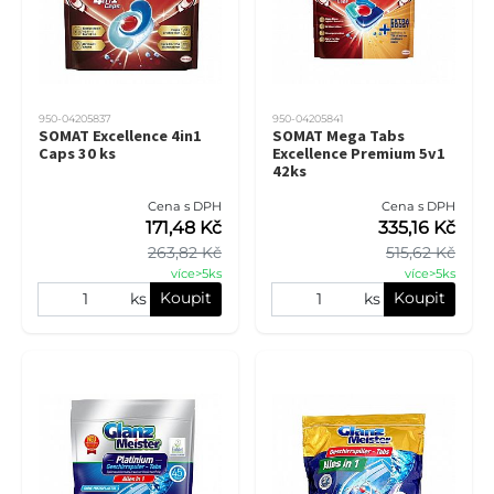
950-04205837
950-04205841
SOMAT Excellence 4in1
SOMAT Mega Tabs
Caps 30 ks
Excellence Premium 5v1
42ks
Cena s DPH
Cena s DPH
171,48 Kč
335,16 Kč
263,82 Kč
515,62 Kč
více>5ks
více>5ks
Koupit
Koupit
ks
ks