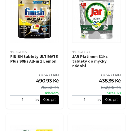
950-04101050
950-04180308
FINISH tablety ULTIMATE
JAR Platinum 81ks
Plus 90ks All-in 1 Lemon
tablety do myčky
nádobí
Cena s DPH
Cena s DPH
490,93 Kč
438,35 Kč
755,31 Kč
552,06 Kč
skladem
více>5ks
Koupit
Koupit
ks
ks