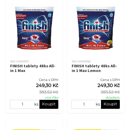
950-04100957
950-04100958
FINISH tablety 48ks All-
FINISH tablety 48ks All-
in 1 Max
in 1 Max Lemon
Cena s DPH
Cena s DPH
249,30 Kč
249,30 Kč
383,52 Kč
383,52 Kč
více>5ks
skladem
Koupit
Koupit
ks
ks