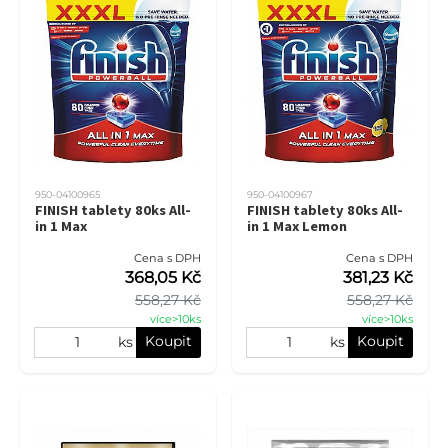
950-04100965
950-04100967
FINISH tablety 80ks All-
FINISH tablety 80ks All-
in 1 Max
in 1 Max Lemon
Cena s DPH
Cena s DPH
368,05 Kč
381,23 Kč
558,27 Kč
558,27 Kč
více>10ks
více>10ks
Koupit
Koupit
ks
ks