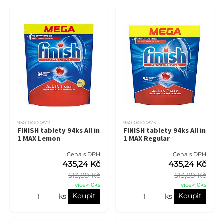
950-04100872
950-04100873
FINISH tablety 94ks All in
FINISH tablety 94ks All in
1 MAX Lemon
1 MAX Regular
Cena s DPH
Cena s DPH
435,24 Kč
435,24 Kč
513,89 Kč
513,89 Kč
více>10ks
více>10ks
Koupit
Koupit
ks
ks