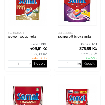
950-04205470
950-04205823
SOMAT GOLD 70ks
SOMAT All in One 85ks
Cena s DPH
Cena s DPH
409,61 Kč
375,69 Kč
627,08 Kč
577,98 Kč
poslední 1 ks
více>10ks
Koupit
Koupit
ks
ks