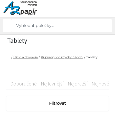
Tablety
/
Úklid a drogérie
/
Přípravky do myčky nádobí
/
Tablety
Doporučené
Nejlevnější
Nejdražší
Nejnovější
Filtrovat