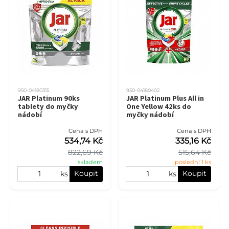
950-04180315
950-04180402
JAR Platinum 90ks
JAR Platinum Plus All in
tablety do myčky
One Yellow 42ks do
nádobí
myčky nádobí
Cena s DPH
Cena s DPH
534,74 Kč
335,16 Kč
822,69 Kč
515,64 Kč
skladem
poslední 1 ks
Koupit
Koupit
ks
ks