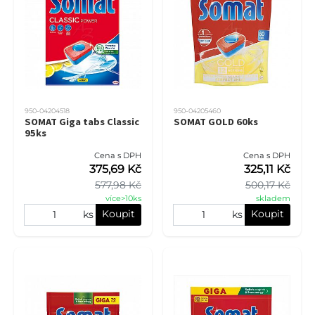
950-04204518
950-04205460
SOMAT Giga tabs Classic
SOMAT GOLD 60ks
95ks
Cena s DPH
Cena s DPH
375,69 Kč
325,11 Kč
577,98 Kč
500,17 Kč
více>10ks
skladem
Koupit
Koupit
ks
ks