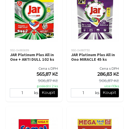
950-04180699
950-04180730
JAR Platinum Plus All in
JAR Platinum Plus All in
One + ANTI DULL 102 ks
Ono MIRACLE 45 ks
Cena s DPH
Cena s DPH
565,87 Kč
286,83 Kč
906,87 Kč
906,87 Kč
poslední 2 ks
více>10ks
Koupit
Koupit
ks
ks