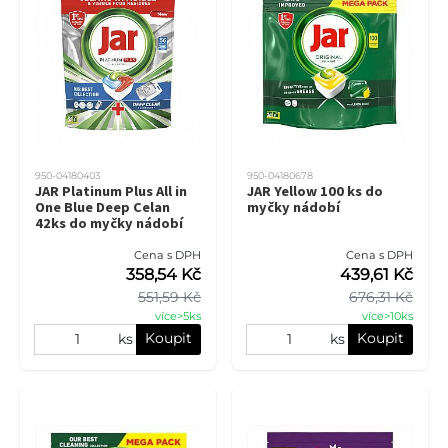
950-04180403
950-04180678
JAR Platinum Plus All in
JAR Yellow 100 ks do
One Blue Deep Celan
myčky nádobí
42ks do myčky nádobí
Cena s DPH
Cena s DPH
358,54 Kč
439,61 Kč
551,59 Kč
676,31 Kč
více>5ks
více>10ks
Koupit
Koupit
ks
ks