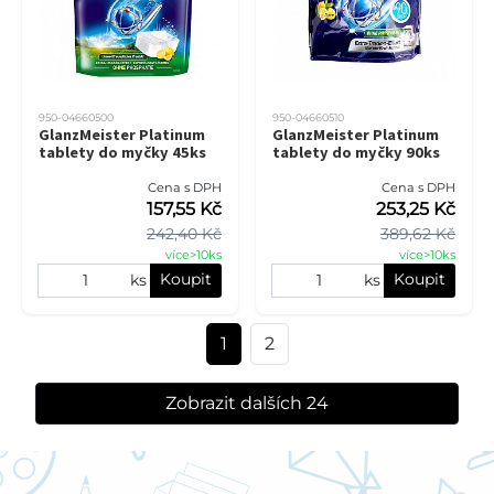
950-04660500
950-04660510
GlanzMeister Platinum
GlanzMeister Platinum
tablety do myčky 45ks
tablety do myčky 90ks
Cena s DPH
Cena s DPH
157,55 Kč
253,25 Kč
242,40 Kč
389,62 Kč
více>10ks
více>10ks
Koupit
Koupit
ks
ks
1
2
Zobrazit dalších 24