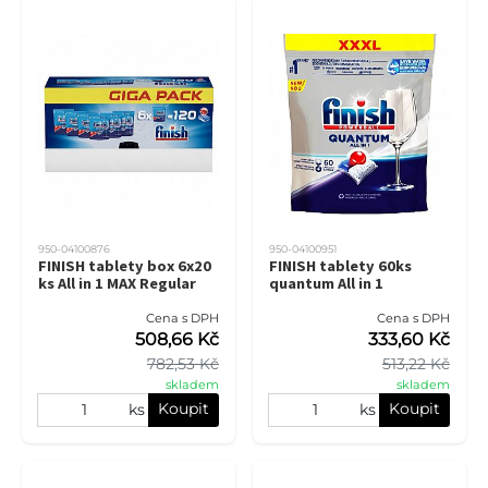
950-04100876
950-04100951
FINISH tablety box 6x20
FINISH tablety 60ks
ks All in 1 MAX Regular
quantum All in 1
Cena s DPH
Cena s DPH
508,66 Kč
333,60 Kč
782,53 Kč
513,22 Kč
skladem
skladem
Koupit
Koupit
ks
ks