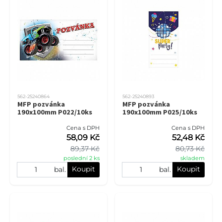
562-25240864
562-25240893
MFP pozvánka
MFP pozvánka
190x100mm P022/10ks
190x100mm P025/10ks
Cena s DPH
Cena s DPH
58,09 Kč
52,48 Kč
89,37 Kč
80,73 Kč
poslední 2 ks
skladem
Koupit
Koupit
bal.
bal.