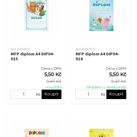
562-255301271
562-255301272
MFP diplom A4 DIP04-
MFP diplom A4 DIP04-
015
016
Cena s DPH
Cena s DPH
5,50 Kč
5,50 Kč
9,47 Kč
9,47 Kč
více>20ks
Skladem u dodavatele
Koupit
Koupit
ks
ks