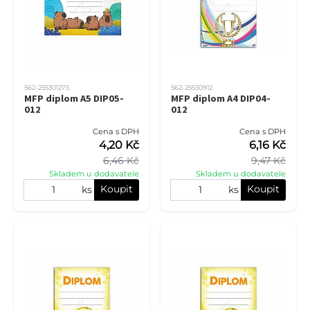
562-255301275
562-25530912
MFP diplom A5 DIP05-
MFP diplom A4 DIP04-
012
012
Cena s DPH
Cena s DPH
4,20 Kč
6,16 Kč
6,46 Kč
9,47 Kč
Skladem u dodavatele
Skladem u dodavatele
Koupit
Koupit
ks
ks