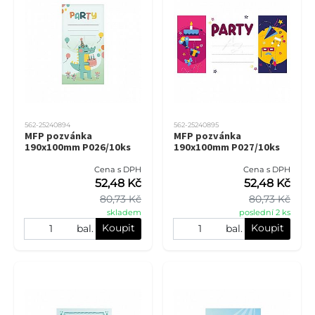
562-25240894
562-25240895
MFP pozvánka
MFP pozvánka
190x100mm P026/10ks
190x100mm P027/10ks
Cena s DPH
Cena s DPH
52,48 Kč
52,48 Kč
80,73 Kč
80,73 Kč
skladem
poslední 2 ks
Koupit
Koupit
bal.
bal.