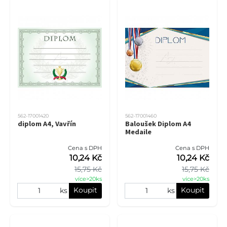
562-17001420
562-17001460
diplom A4, Vavřín
Baloušek Diplom A4
Medaile
Cena s DPH
Cena s DPH
10,24 Kč
10,24 Kč
15,75 Kč
15,75 Kč
více>20ks
více>20ks
Koupit
Koupit
ks
ks