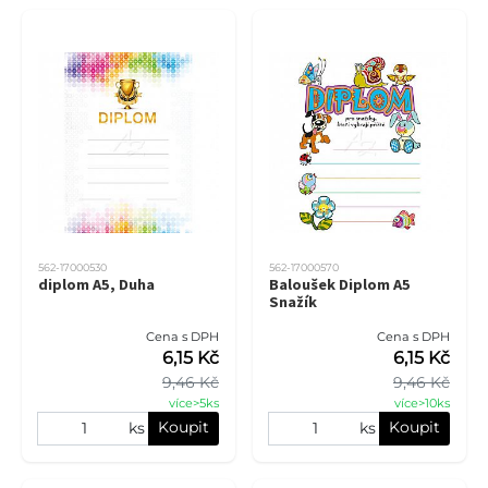
562-17000530
562-17000570
diplom A5, Duha
Baloušek Diplom A5
Snažík
Cena s DPH
Cena s DPH
6,15 Kč
6,15 Kč
9,46 Kč
9,46 Kč
více>5ks
více>10ks
Koupit
Koupit
ks
ks