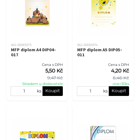
562-255301273
562-255301274
MFP diplom A4 DIP04-
MFP diplom A5 DIP05-
017
011
Cena s DPH
Cena s DPH
5,50 Kč
4,20 Kč
9,47 Kč
6,46 Kč
Skladem u dodavatele
více>30ks
Koupit
Koupit
ks
ks