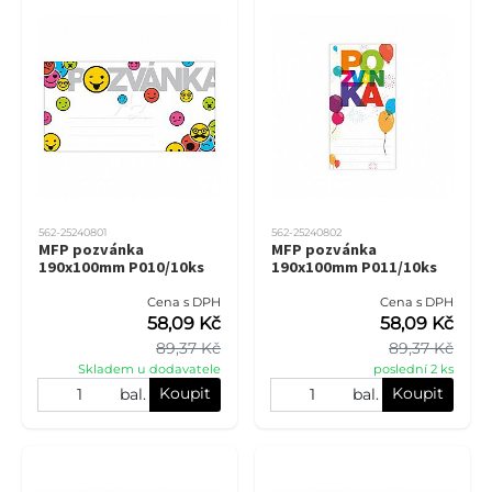
562-25240801
562-25240802
MFP pozvánka
MFP pozvánka
190x100mm P010/10ks
190x100mm P011/10ks
Cena s DPH
Cena s DPH
58,09 Kč
58,09 Kč
89,37 Kč
89,37 Kč
Skladem u dodavatele
poslední 2 ks
Koupit
Koupit
bal.
bal.