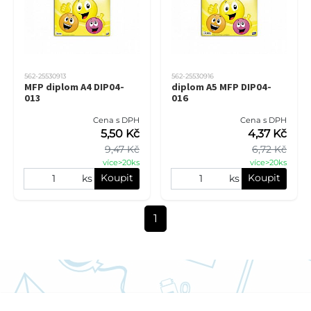
562-25530913
562-25530916
MFP diplom A4 DIP04-
diplom A5 MFP DIP04-
013
016
Cena s DPH
Cena s DPH
5,50 Kč
4,37 Kč
9,47 Kč
6,72 Kč
více>20ks
více>20ks
Koupit
Koupit
ks
ks
1