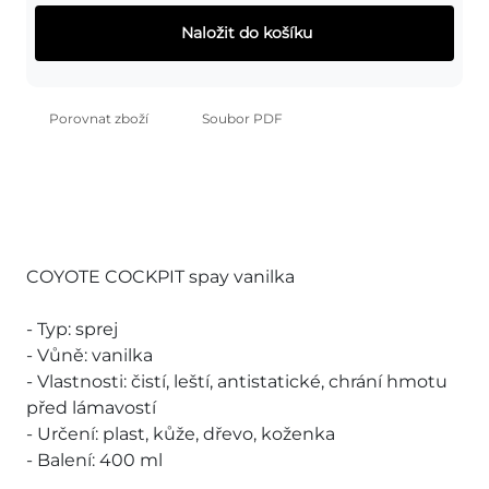
Naložit do košíku
Porovnat zboží
Soubor PDF
COYOTE COCKPIT spay vanilka
- Typ: sprej
- Vůně: vanilka
- Vlastnosti: čistí, leští, antistatické, chrání hmotu
před lámavostí
- Určení: plast, kůže, dřevo, koženka
- Balení: 400 ml