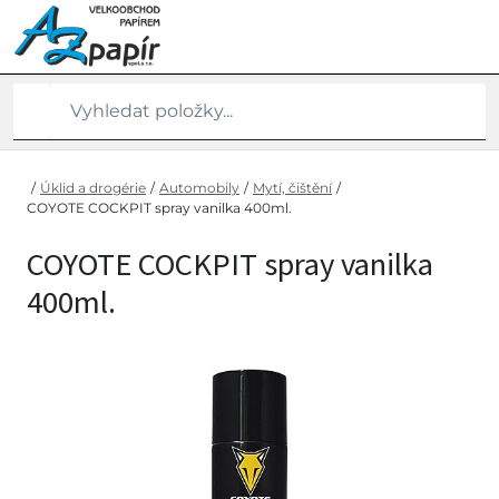
/
Úklid a drogérie
/
Automobily
/
Mytí, čištění
/
COYOTE COCKPIT spray vanilka 400ml.
COYOTE COCKPIT spray vanilka
400ml.